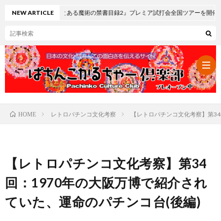
スロ とある魔術の禁書目録2』プレミア試打会全国ツアーを開催
NEW ARTICLE
レトロパチンコ文化考察
【レトロパチンコ文化考察】第34
HOME
パ
チ
レ
【レトロパチンコ文化考察】第34
ン
ト
可
回：1970年の大阪万博で紹介され
ていた、運命のパチンコ台(後編)
コ・
ロ
愛
ぱ