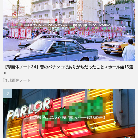
【球面体ノート34】昔のパチンコでありがちだったこと＜ホール編15選
＞
球面体ノート