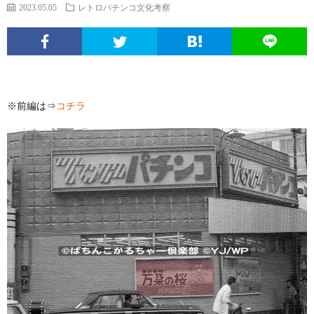
エ
パ
い
ち
ソ
2023.05.05
レトロパチンコ文化考察
ン
チ
ぱ
ん
ボ
球
タ
ン
ち
こ
ク
面
こ
※前編は⇒
コチラ
メ
コ
ん
ヒ
な
体
の
ニ
文
こ
ュ
疑
ノ
サ
ュ
化
ー
問
ー
イ
ー
考
マ
ト
ト
ス
察
ン
に
つ