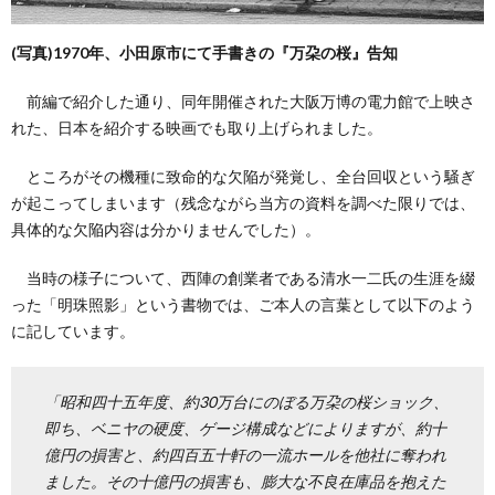
(写真)1970年、小田原市にて手書きの『万朶の桜』告知
前編で紹介した通り、同年開催された大阪万博の電力館で上映さ
れた、日本を紹介する映画でも取り上げられました。
ところがその機種に致命的な欠陥が発覚し、全台回収という騒ぎ
が起こってしまいます（残念ながら当方の資料を調べた限りでは、
具体的な欠陥内容は分かりませんでした）。
当時の様子について、西陣の創業者である清水一二氏の生涯を綴
った「明珠照影」という書物では、ご本人の言葉として以下のよう
に記しています。
「昭和四十五年度、約30万台にのぼる万朶の桜ショック、
即ち、ベニヤの硬度、ゲージ構成などによりますが、約十
億円の損害と、約四百五十軒の一流ホールを他社に奪われ
ました。その十億円の損害も、膨大な不良在庫品を抱えた