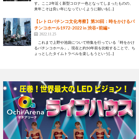
す。ここ2年近く新型コロナ一色となってしまったものの、
来年こそは良い年になっていくように願いを[…]
【レトロパチンコ文化考察】第30回：時をかけるパ
チンコホール1972-2022 in 渋谷<前編>
2022.11.25
これまで上野や池袋について特集を行っている「時をかけ
るパチンコホール」。現在と約50年前を比較することで、ち
ょっとしたタイムトラベルを楽しもうという[…]