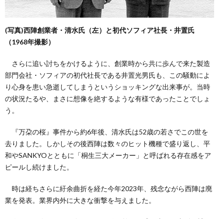
(写真)西陣創業者・清水氏（左）と初代ソフィア社長・井置氏
（1968年撮影）
さらに追い討ちをかけるように、創業時から共に歩んで来た製造
部門会社・ソフィアの初代社長である井置光男氏も、この騒動によ
り心身を患い急逝してしまうというショッキングな出来事が。当時
の状況たるや、まさに想像を絶するような有様であったことでしょ
う。
『万朶の桜』事件から約6年後、清水氏は52歳の若さでこの世を
去りました。しかしその後西陣は数々のヒット機種で盛り返し、平
和やSANKYOとともに「桐生三大メーカー」と呼ばれる存在感をア
ピールし続けました。
時は経ちさらに紆余曲折を経た今年2023年、残念ながら西陣は廃
業を発表。業界内外に大きな衝撃を与えました。