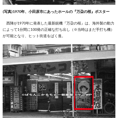
(写真)1970年、小田原市にあったホールの『万朶の桜』ポスター
い
西陣が1970年に発表した最新鋭機『万朶の桜』は、海外製の動力
て
によって1分間に100発の正確な打ち出し（※当時はまだ手打ち機）
が可能となり、ヒット街道をばく進。
（お
問
い
合
わ
せ）