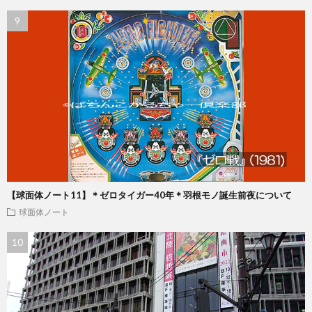
【球面体ノート11】＊ゼロタイガー40年＊羽根モノ誕生前夜について
球面体ノート