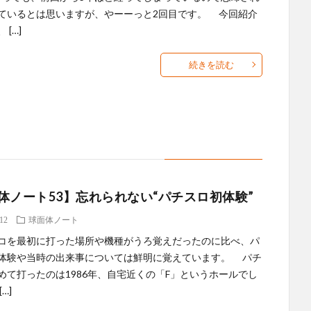
ているとは思いますが、やーーっと2回目です。 今回紹介
 […]
続きを読む
体ノート53】忘れられない“パチスロ初体験”
.12
球面体ノート
を最初に打った場所や機種がうろ覚えだったのに比べ、パ
体験や当時の出来事については鮮明に覚えています。 パチ
めて打ったのは1986年、自宅近くの「F」というホールでし
…]