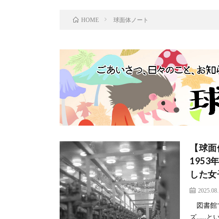
球面体ノート
HOME
【球面
195
した女
2025.08
図書館で
ズ……と