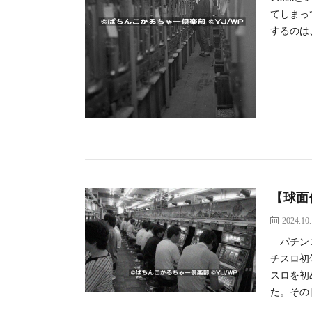
てしまっ
するのは、
【球面
2024.10
パチンコ
チスロ初
スロを初
た。その [