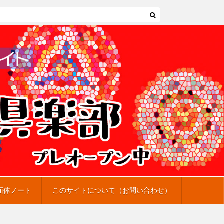
面体ノート
このサイトについて（お問い合わせ）