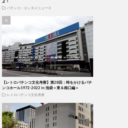
よ！
パチンコ・エンタメニュース
【レトロパチンコ文化考察】第28回：時をかけるパチ
ンコホール1972-2022 in 池袋＜東＆南口編＞
レトロパチンコ文化考察