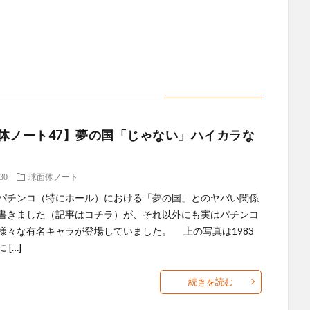
体ノート47】夢の国「じゃない」ハイカラな
.30
球面体ノート
チンコ（特にホール）における「夢の国」とのヤバい関係
書きました（記事はコチラ）が、それ以外にも実はパチンコ
様々な有名キャラが登場していました。 上の写真は1983
 […]
続きを読む