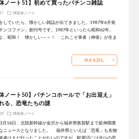
体ノート51】初めて買ったパチンコ雑誌
.17
球面体ノート
していたら、懐かしい雑誌が出てきました。1987年6月発
チンコファン」創刊号です。1987年といったら昭和62年。
よ、昭和！ 懐かしい～～！ これこそ筆者（神保）が生ま
続きを読む
体ノート50】パチンコホールで「お出迎え」
れる、恐竜たちの謎
.29
球面体ノート
年3月16日、北陸新幹線が金沢から福井県敦賀駅まで延伸開業
なニュースとなりました。 福井県といえば「恐竜」も名物
筆者はまだ行ったことがないのですが、駅周辺には沢山の恐