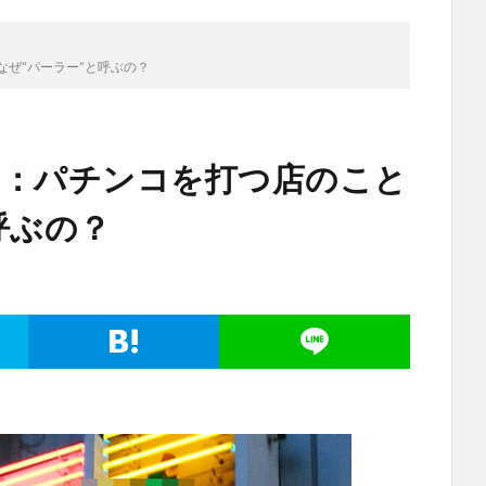
なぜ“パーラー”と呼ぶの？
回：パチンコを打つ店のこと
呼ぶの？