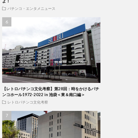
よ！
パチンコ・エンタメニュース
【レトロパチンコ文化考察】第28回：時をかけるパチ
ンコホール1972-2022 in 池袋＜東＆南口編＞
レトロパチンコ文化考察