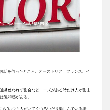
にお話を伺ったところ、オーストリア、フランス、イ
“通常使われず集会などニーズがある時だけ人が集ま
のは違和感がある」
なら“いつも人がいてくつろいだり楽しんでいる場