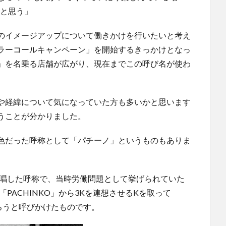
ると思う」
のイメージアップについて働きかけを行いたいと考え
ラーコールキャンペーン」を開始するきっかけとなっ
」を名乗る店舗が広がり、現在までこの呼び名が使わ
や経緯について気になっていた方も多いかと思います
うことが分かりました。
色だった呼称として「パチーノ」というものもありま
提唱した呼称で、当時労働問題として挙げられていた
PACHINKO」から3Kを連想させるKを取って
図ろうと呼びかけたものです。