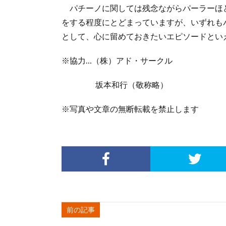
パチーノに関しては残念ながらパーラーほ
をする程度にとどまっていますが、いずれも
として、心に留めておきたいエピソードとい
※協力…（株）アド・サークル
坂本和行（敬称略）
※写真や文章の無断転載を禁止します
前の記事