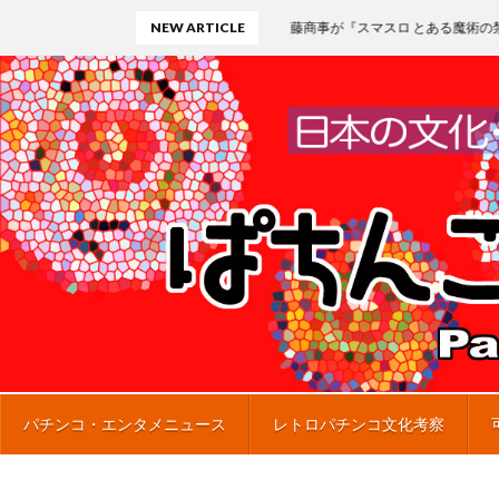
NEW ARTICLE
藤商事が『スマスロ とある魔術の禁書目録2』プレ
パチンコ・エンタメニュース
レトロパチンコ文化考察