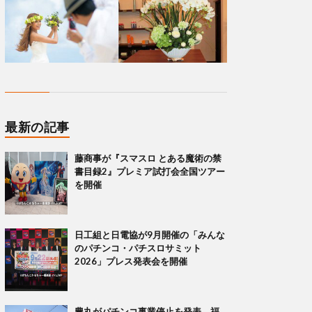
最新の記事
藤商事が『スマスロ とある魔術の禁
書目録2』プレミア試打会全国ツアー
を開催
日工組と日電協が9月開催の「みんな
のパチンコ・パチスロサミット
2026」プレス発表会を開催
豊丸がパチンコ事業停止を発表 福