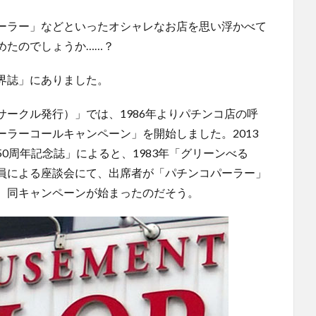
ーラー」などといったオシャレなお店を思い浮かべて
めたのでしょうか……？
界誌」にありました。
ークル発行）」では、1986年よりパチンコ店の呼
ラーコールキャンペーン」を開始しました。2013
0周年記念誌」によると、1983年「グリーンべる
員による座談会にて、出席者が「パチンコパーラー」
、同キャンペーンが始まったのだそう。