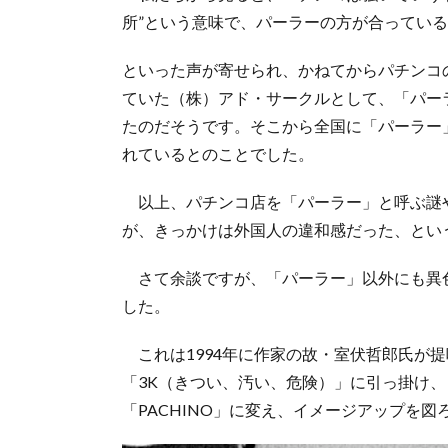
所”という意味で、パーラーの方が合ってい
といった声が寄せられ、かねてからパチンコ
ていた（株）アド・サークルとして、「パー
たのだそうです。そこから全国に「パーラー
れているとのことでした。
以上、パチンコ店を「パーラー」と呼ぶ謎
が、きっかけは外国人の違和感だった、とい
さて余談ですが、「パーラー」以外にも異
した。
これは1994年に作家の故・室伏哲郎氏が
「3K（きつい、汚い、危険）」に引っ掛け、「
「PACHINO」に変え、イメージアップを