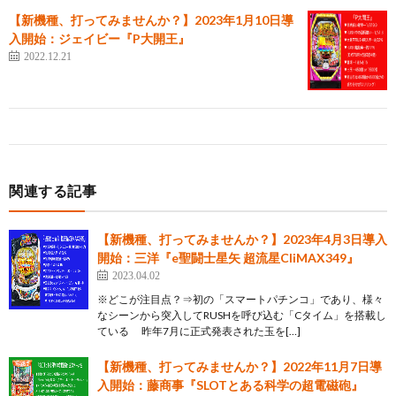
【新機種、打ってみませんか？】2023年1月10日導
入開始：ジェイビー『P大開王』
2022.12.21
関連する記事
【新機種、打ってみませんか？】2023年4月3日導入
開始：三洋『e聖闘士星矢 超流星CliMAX349』
2023.04.02
※どこが注目点？⇒初の「スマートパチンコ」であり、様々
なシーンから突入してRUSHを呼び込む「Cタイム」を搭載し
ている 昨年7月に正式発表された玉を[…]
【新機種、打ってみませんか？】2022年11月7日導
入開始：藤商事『SLOTとある科学の超電磁砲』