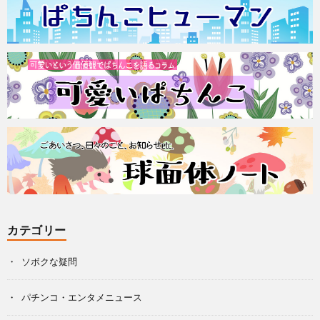
カテゴリー
ソボクな疑問
パチンコ・エンタメニュース