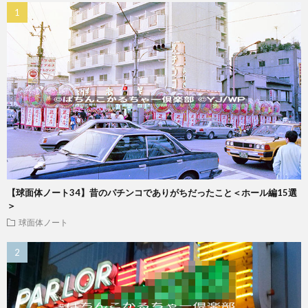
【球面体ノート34】昔のパチンコでありがちだったこと＜ホール編15選
＞
球面体ノート