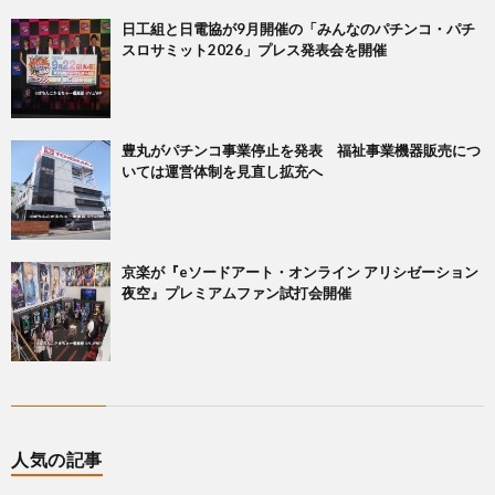
日工組と日電協が9月開催の「みんなのパチンコ・パチ
スロサミット2026」プレス発表会を開催
豊丸がパチンコ事業停止を発表 福祉事業機器販売につ
いては運営体制を見直し拡充へ
京楽が『eソードアート・オンライン アリシゼーション
夜空』プレミアムファン試打会開催
人気の記事