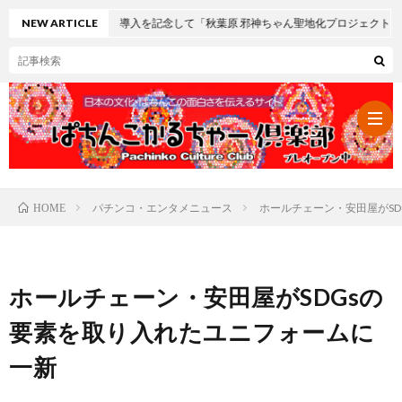
ック』導入を記念して「秋葉原 邪神ちゃん聖地化プロジェクト」を全面バックアップ
NEW ARTICLE
パチンコ・エンタメニュース
ホールチェーン・安田屋がS
HOME
パ
チ
レ
ホールチェーン・安田屋がSDGsの
ン
ト
可
要素を取り入れたユニフォームに
一新
コ・
ロ
愛
ぱ