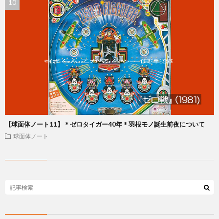
【球面体ノート11】＊ゼロタイガー40年＊羽根モノ誕生前夜について
球面体ノート