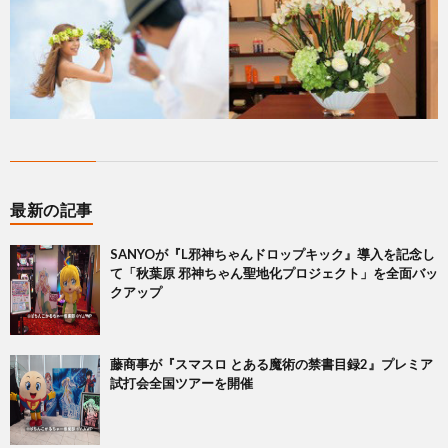
最新の記事
SANYOが『L邪神ちゃんドロップキック』導入を記念し
て「秋葉原 邪神ちゃん聖地化プロジェクト」を全面バッ
クアップ
藤商事が『スマスロ とある魔術の禁書目録2』プレミア
試打会全国ツアーを開催