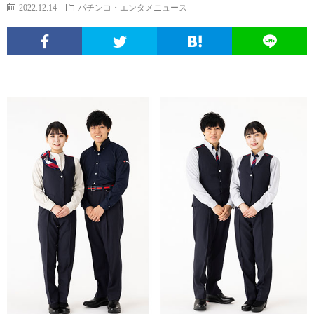
エ
パ
い
ち
ソ
2022.12.14
パチンコ・エンタメニュース
ン
チ
ぱ
ん
ボ
球
タ
ン
ち
こ
ク
面
こ
メ
コ
ん
ヒ
な
体
の
ニ
文
こ
ュ
疑
ノ
サ
ュ
化
ー
問
ー
イ
ー
考
マ
ト
ト
ス
察
ン
に
つ