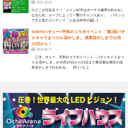
2022.10.20
※どこが注目点？⇒「メインAT中はボーナス確率が約1/6に
なるため、ループによって一撃のチャンスあり」 パチンコ
で大人気のコンテンツ「とある科学の超[…]
SANYO×サミー×平和のコラボイベント 「第2回パチ
☆キャラまつりin 花やしき」 浅草花やしきで10月
25日から！
2024.08.27
三洋、サミー、平和のコラボイベント「パチ☆キャラまつ
り in 花やしき」が10月25日から31日まで東京都台東区の浅
草花やしきで行われる。 同イベ[…]