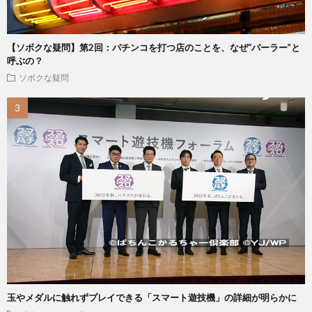
【ソボクな疑問】第2回：パチンコを打つ店のことを、なぜ“パーラー”と
呼ぶの？
ソボクな疑問
玉やメダルに触れずプレイできる「スマート遊技機」の詳細が明らかに