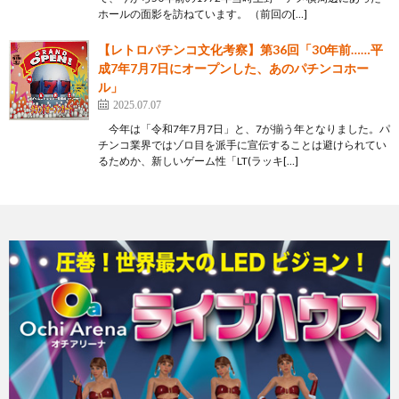
ホールの面影を訪ねています。 （前回の[…]
【レトロパチンコ文化考察】第36回「30年前……平
成7年7月7日にオープンした、あのパチンコホー
ル」
2025.07.07
今年は「令和7年7月7日」と、7が揃う年となりました。パ
チンコ業界ではゾロ目を派手に宣伝することは避けられてい
るためか、新しいゲーム性「LT(ラッキ[…]