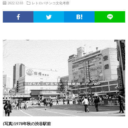
エ
パ
い
ち
ソ
2022.12.03
レトロパチンコ文化考察
ン
チ
ぱ
ん
ボ
球
タ
ン
ち
こ
ク
面
こ
メ
コ
ん
ヒ
な
体
の
ニ
文
こ
ュ
疑
ノ
サ
ュ
化
ー
問
ー
イ
ー
考
マ
ト
ト
ス
察
ン
に
(写真)1978年秋の渋谷駅前
つ