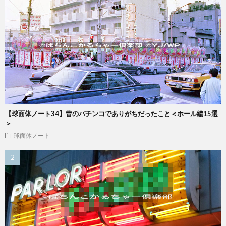
【球面体ノート34】昔のパチンコでありがちだったこと＜ホール編15選
＞
球面体ノート