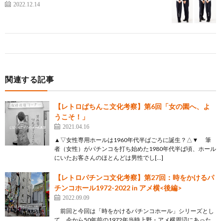
2022.12.14
関連する記事
【レトロぱちんこ文化考察】第6回「女の園へ、よ
うこそ！」
2021.04.16
▲▽女性専用ホールは1960年代半ばごろに誕生？△▼ 筆
者（女性）がパチンコを打ち始めた1980年代半ば頃、ホール
にいたお客さんのほとんどは男性でし[…]
【レトロパチンコ文化考察】第27回：時をかけるパ
チンコホール1972-2022 in アメ横<後編>
2022.09.09
前回と今回は「時をかけるパチンコホール」シリーズとし
て、今から50年前の1972年当時上野・アメ横周辺にあった