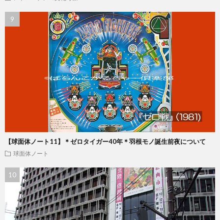
【球面体ノート11】＊ゼロタイガー40年＊羽根モノ誕生前夜について
球面体ノート