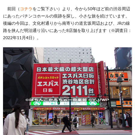
前回（
コチラ
をご覧下さい）より、今から50年ほど前の渋谷周辺
い
にあったパチンコホールの痕跡を探し、小さな旅を続けています。
後編の今回は、文化村通りから南寄りの道玄坂周辺および、JRの線
路を挟んだ明治通り沿いにあった8店舗を取り上げます（※調査日：
て
2022年11月4日）。
（お
問
い
合
わ
せ）