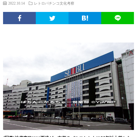
エ
パ
い
ち
ソ
2022.10.14
レトロパチンコ文化考察
ン
チ
ぱ
ん
ボ
球
タ
ン
ち
こ
ク
面
こ
メ
コ
ん
ヒ
な
体
の
ニ
文
こ
ュ
疑
ノ
サ
ュ
化
ー
問
ー
イ
ー
考
マ
ト
ト
ス
察
ン
に
つ