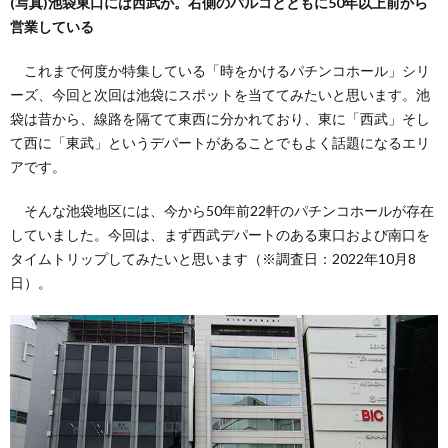
(写真)池袋東口には西武が。右側のパルコとともに50年以上前から
営業している
い
これまで何度か特集している「時をかけるパチンコホール」シリ
ーズ、今回と次回は池袋にスポットを当ててみたいと思います。池
て
袋は昔から、線路を隔てて東西に分かれており、東に「西武」そし
て西に「東武」というデパートがあることでもよく話題になるエリ
（お
アです。
そんな池袋地区には、今から50年前22軒のパチンコホールが存在
問
していました。今回は、まず西武デパートのある東口および南口を
タイムトリップしてみたいと思います（※調査日：2022年10月8
い
日）。
合
わ
せ）