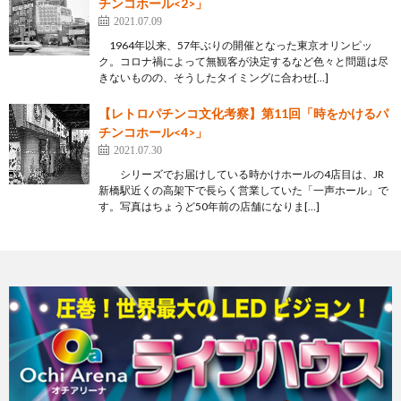
チンコホール<2>」
2021.07.09
1964年以来、57年ぶりの開催となった東京オリンピッ
ク。コロナ禍によって無観客が決定するなど色々と問題は尽
きないものの、そうしたタイミングに合わせ[…]
【レトロパチンコ文化考察】第11回「時をかけるパ
チンコホール<4>」
2021.07.30
シリーズでお届けしている時かけホールの4店目は、JR
新橋駅近くの高架下で長らく営業していた「一声ホール」で
す。写真はちょうど50年前の店舗になりま[…]