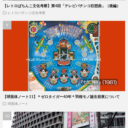
【レトロぱちんこ文化考察】第4回「テレビパチンコ狂想曲」（後編）
レトロパチンコ文化考察
【球面体ノート11】＊ゼロタイガー40年＊羽根モノ誕生前夜について
球面体ノート