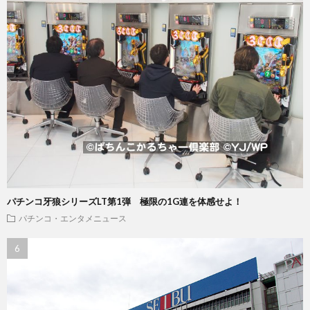
パチンコ牙狼シリーズLT第1弾 極限の1G連を体感せよ！
パチンコ・エンタメニュース