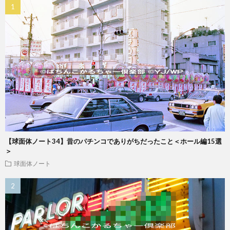
【球面体ノート34】昔のパチンコでありがちだったこと＜ホール編15選
＞
球面体ノート