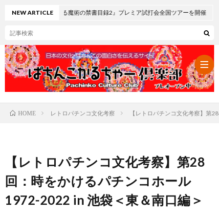
る魔術の禁書目録2』プレミア試打会全国ツアーを開催
NEW ARTICLE
レトロパチンコ文化考察
【レトロパチンコ文化考察】第28回
HOME
パ
チ
レ
【レトロパチンコ文化考察】第28
ン
ト
可
回：時をかけるパチンコホール
1972-2022 in 池袋＜東＆南口編＞
コ・
ロ
愛
ぱ