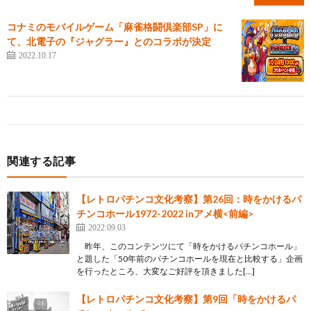
コナミのモバイルゲーム「麻雀格闘倶楽部SP」に
て、北電子の『ジャグラー』とのコラボが決定
2022.10.17
関連する記事
【レトロパチンコ文化考察】第26回：時をかけるパ
チンコホール1972-2022 inアメ横<前編>
2022.09.03
昨年、このコンテンツにて「時をかけるパチンコホール」
と題した「50年前のパチンコホールを現在と比較する」企画
を行ったところ、大変なご好評を頂きました[…]
【レトロパチンコ文化考察】第9回「時をかけるパ