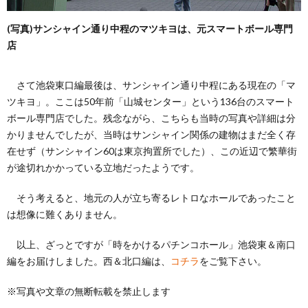
(写真)サンシャイン通り中程のマツキヨは、元スマートボール専門
店
さて池袋東口編最後は、サンシャイン通り中程にある現在の「マ
ツキヨ」。ここは50年前「山城センター」という136台のスマート
ボール専門店でした。残念ながら、こちらも当時の写真や詳細は分
かりませんでしたが、当時はサンシャイン関係の建物はまだ全く存
在せず（サンシャイン60は東京拘置所でした）、この近辺で繁華街
が途切れかかっている立地だったようです。
そう考えると、地元の人が立ち寄るレトロなホールであったこと
は想像に難くありません。
以上、ざっとですが「時をかけるパチンコホール」池袋東＆南口
編をお届けしました。西＆北口編は、
コチラ
をご覧下さい。
※写真や文章の無断転載を禁止します