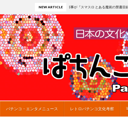
藤商事が『スマスロ とある魔術の禁書目録2』プレミア試打会
NEW ARTICLE
パチンコ・エンタメニュース
レトロパチンコ文化考察