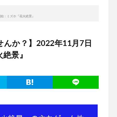
入開始：ミズホ『花火絶景』
か？】2022年11月7日
火絶景』