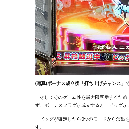
(写真)ボーナス成立後「打ち上げチャンス」
そしてそのゲーム性を最大限享受するため
ず、ボーナスフラグが成立すると、ビッグか
ビッグが確定したら3つのモードから演出を
す。