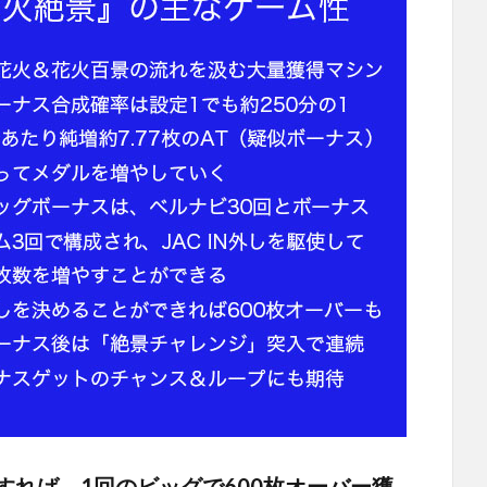
れば、1回のビッグで600枚オーバー獲