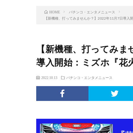
パチンコ・エンタメニュース
HOME
【新機種、打ってみませんか？】2022年11月7日導
【新機種、打ってみません
導入開始：ミズホ『花
2022.10.13
パチンコ・エンタメニュース