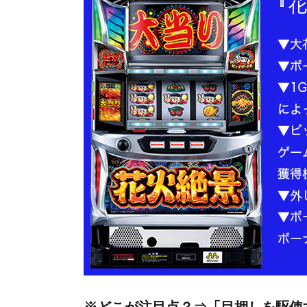
※どこが注目点？⇒「目押しを駆使す