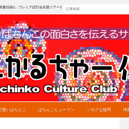
レミア試打会全国ツアーを開催
可愛いぱちんこ
ぱちんこヒューマン
ソボクな疑問
球