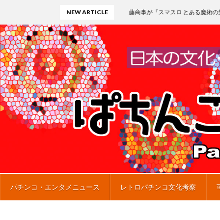
NEW ARTICLE
藤商事が『スマスロ とある魔術の禁書目録2』プ
パチンコ・エンタメニュース
レトロパチンコ文化考察