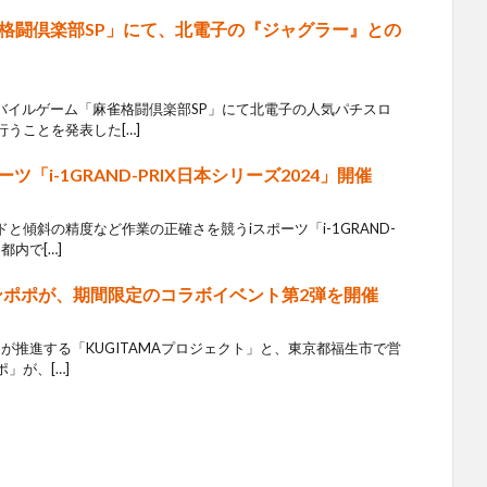
格闘倶楽部SP」にて、北電子の『ジャグラー』との
モバイルゲーム「麻雀格闘倶楽部SP」にて北電子の人気パチスロ
うことを発表した[…]
ツ「i-1GRAND-PRIX日本シリーズ2024」開催
傾斜の精度など作業の正確さを競うiスポーツ「i-1GRAND-
都内で[…]
タンポポが、期間限定のコラボイベント第2弾を開催
YOが推進する「KUGITAMAプロジェクト」と、東京都福生市で営
」が、[…]