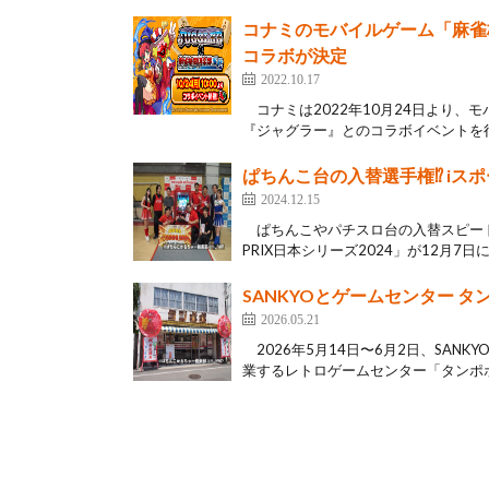
コナミのモバイルゲーム「麻雀
コラボが決定
2022.10.17
コナミは2022年10月24日より、
『ジャグラー』とのコラボイベントを行
ぱちんこ台の入替選手権⁉ iスポー
2024.12.15
ぱちんこやパチスロ台の入替スピードと
PRIX日本シリーズ2024」が12月7日に
SANKYOとゲームセンター 
2026.05.21
2026年5月14日〜6月2日、SANK
業するレトロゲームセンター「タンポポ