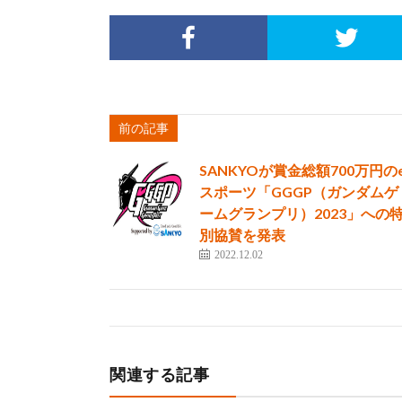
前の記事
SANKYOが賞金総額700万円の
スポーツ「GGGP（ガンダムゲ
ームグランプリ）2023」への
別協賛を発表
2022.12.02
関連する記事