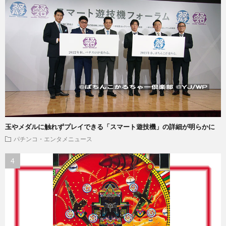
玉やメダルに触れずプレイできる「スマート遊技機」の詳細が明らかに
パチンコ・エンタメニュース