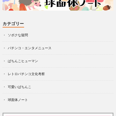
カテゴリー
ソボクな疑問
パチンコ・エンタメニュース
ぱちんこヒューマン
レトロパチンコ文化考察
可愛いぱちんこ
球面体ノート