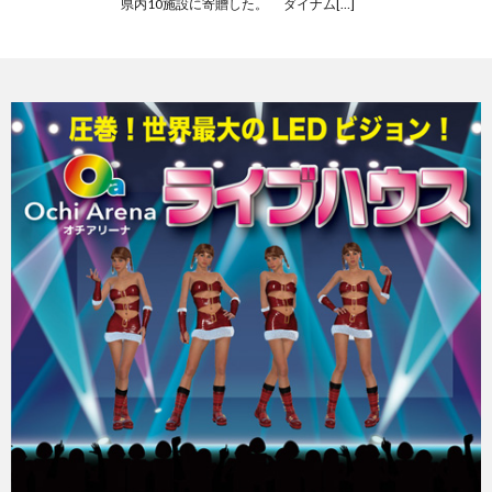
県内10施設に寄贈した。 ダイナム[…]