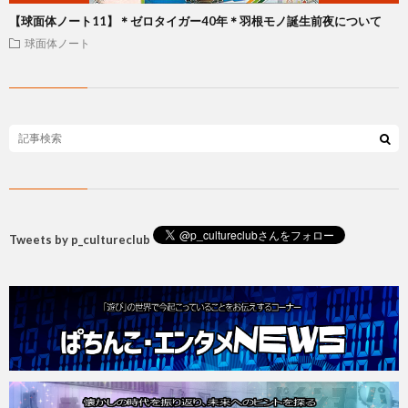
【球面体ノート11】＊ゼロタイガー40年＊羽根モノ誕生前夜について
球面体ノート
Tweets by p_cultureclub