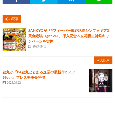
前の記事
SANKYOが『Pフィーバー戦姫絶唱シンフォギア3
黄金絶唱 Light ver.』導入記念＆立花響生誕祭キャ
ンペーンを実施
2023.09.12
次の記事
豊丸が『PA豊丸ととある企業の最新作2 SOD
99ver.』プレス発表会開催
2023.09.22