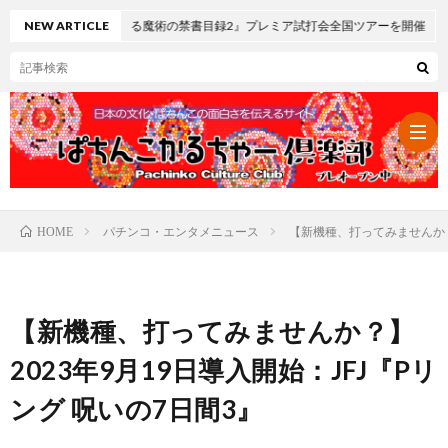
ロ とある魔術の禁書目録2』プレミア試打会全国ツアーを開催
NEW ARTICLE
パチンコ・エンタメニュース
【新機種、打ってみませんか？】
HOME
パ
チ
レ
【新機種、打ってみませんか？】
ン
ト
可
2023年9月19日導入開始：JFJ『Pリ
ング 呪いの7日間3』
コ・
ロ
愛
ぱ