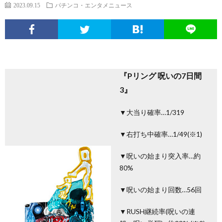
エ
パ
い
ち
ソ
2023.09.15
パチンコ・エンタメニュース
ン
チ
ぱ
ん
ボ
球
タ
ン
ち
こ
ク
面
こ
『Pリング 呪いの7日間
メ
コ
ん
ヒ
な
体
の
3』
ニ
文
こ
▼大当り確率…1/319
ュ
疑
ノ
サ
▼右打ち中確率…1/49(※1)
ュ
化
ー
問
ー
イ
▼呪いの始まり突入率…約
ー
考
マ
ト
ト
80%
▼呪いの始まり回数…56回
ス
察
ン
に
▼RUSH継続率(呪いの連
つ