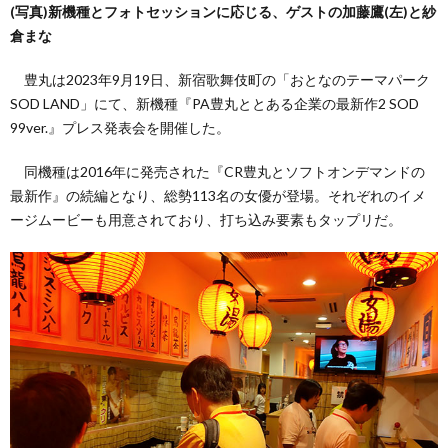
(写真)新機種とフォトセッションに応じる、ゲストの加藤鷹(左)と紗
倉まな
い
豊丸は2023年9月19日、新宿歌舞伎町の「おとなのテーマパーク
SOD LAND」にて、新機種『PA豊丸ととある企業の最新作2 SOD
て
99ver.』プレス発表会を開催した。
（お
同機種は2016年に発売された『CR豊丸とソフトオンデマンドの
最新作』の続編となり、総勢113名の女優が登場。それぞれのイメ
問
ージムービーも用意されており、打ち込み要素もタップリだ。
い
合
わ
せ）