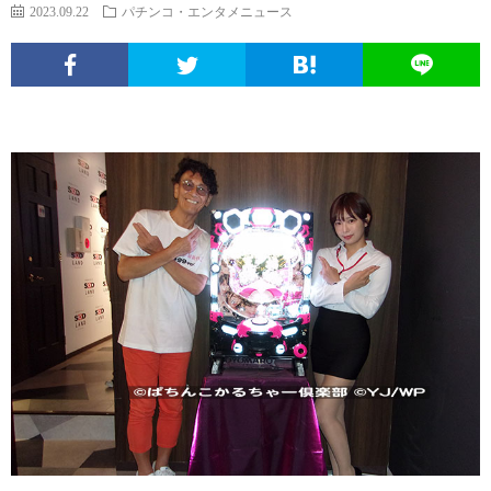
エ
パ
い
ち
ソ
2023.09.22
パチンコ・エンタメニュース
ン
チ
ぱ
ん
ボ
球
タ
ン
ち
こ
ク
面
こ
メ
コ
ん
ヒ
な
体
の
ニ
文
こ
ュ
疑
ノ
サ
ュ
化
ー
問
ー
イ
ー
考
マ
ト
ト
ス
察
ン
に
つ