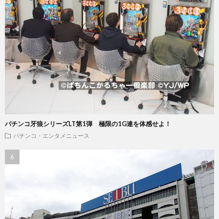
パチンコ牙狼シリーズLT第1弾 極限の1G連を体感せよ！
パチンコ・エンタメニュース