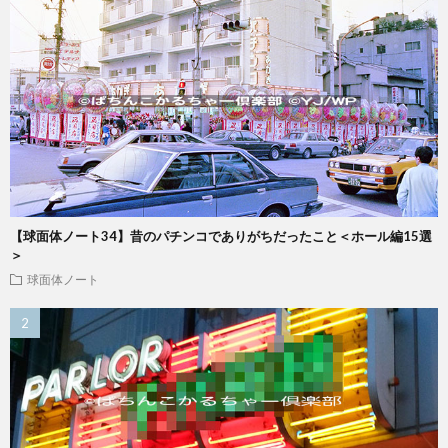
【球面体ノート34】昔のパチンコでありがちだったこと＜ホール編15選
＞
球面体ノート