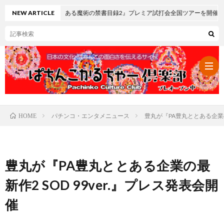
マスロ とある魔術の禁書目録2』プレミア試打会全国ツアーを開催
NEW ARTICLE
パチンコ・エンタメニュース
豊丸が『PA豊丸ととある企業の最
HOME
パ
チ
レ
豊丸が『PA豊丸ととある企業の最
ン
ト
可
新作2 SOD 99ver.』プレス発表会開
催
コ・
ロ
愛
ぱ