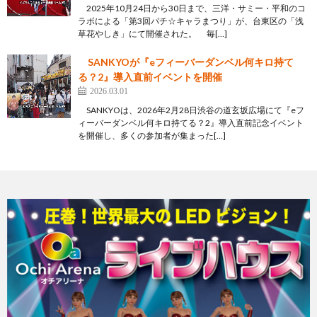
2025年10月24日から30日まで、三洋・サミー・平和のコ
ラボによる「第3回パチ☆キャラまつり」が、台東区の「浅
草花やしき」にて開催された。 毎[…]
SANKYOが『eフィーバーダンベル何キロ持て
る？2』導入直前イベントを開催
2026.03.01
SANKYOは、2026年2月28日渋谷の道玄坂広場にて『eフ
ィーバーダンベル何キロ持てる？2』導入直前記念イベント
を開催し、多くの参加者が集まった[…]