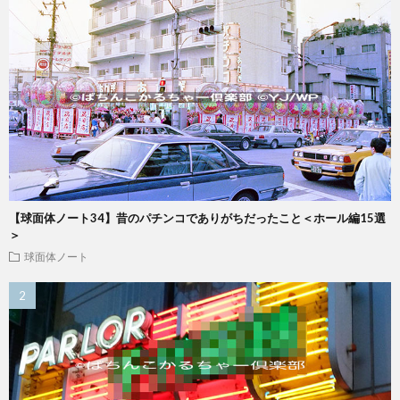
【球面体ノート34】昔のパチンコでありがちだったこと＜ホール編15選
＞
球面体ノート