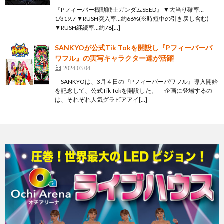
『Pフィーバー機動戦士ガンダムSEED』 ▼大当り確率…
1/319.7 ▼RUSH突入率…約66%(※時短中の引き戻し含む)
▼RUSH継続率…約78[…]
SANKYOが公式Tik Tokを開設し『Pフィーバーパ
ワフル』の実写キャラクター達が活躍
2024.03.04
SANKYOは、3月４日の『Pフィーバーパワフル』導入開始
を記念して、公式Tik Tokを開設した。 企画に登場するの
は、それぞれ人気グラビアアイ[…]