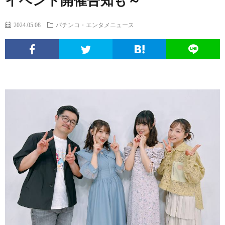
イベント開催告知も～
エ
パ
い
ち
ソ
2024.05.08
パチンコ・エンタメニュース
ン
チ
ぱ
ん
ボ
球
タ
ン
ち
こ
ク
面
こ
メ
コ
ん
ヒ
な
体
の
ニ
文
こ
ュ
疑
ノ
サ
ュ
化
ー
問
ー
イ
ー
考
マ
ト
ト
ス
察
ン
に
つ