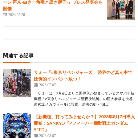
ーン 再来-白き一角獣と黒き獅子-』プレス発表会を
開催
2024.05.26
関連する記事
サミー「e東京リベンジャーズ」 渋谷のど真ん中で
圧倒的インパクト放つ！
2026.07.07
サミーは、7月6日より全国導入が始まっているスマパチ新
機種「e東京リベンジャーズ 聖夜決戦編」の巨大看板を渋谷
道玄坂メガウォールに設置、若者の街・渋[…]
【新機種、打ってみませんか？】2023年8月7日導入
開始：SANKYO『Pフィーバー機動戦士ガンダム
SEED』
2023.08.07