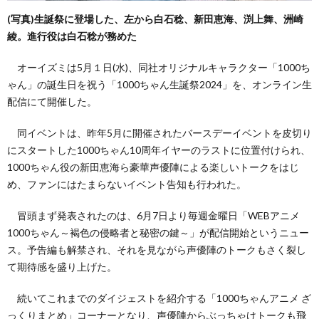
(写真)生誕祭に登場した、左から白石稔、新田恵海、渕上舞、洲崎
綾。進行役は白石稔が務めた
い
オーイズミは5月１日(水)、同社オリジナルキャラクター「1000ち
て
ゃん」の誕生日を祝う「1000ちゃん生誕祭2024」を、オンライン生
配信にて開催した。
（お
同イベントは、昨年5月に開催されたバースデーイベントを皮切り
にスタートした1000ちゃん10周年イヤーのラストに位置付けられ、
問
1000ちゃん役の新田恵海ら豪華声優陣による楽しいトークをはじ
め、ファンにはたまらないイベント告知も行われた。
い
冒頭まず発表されたのは、6月7日より毎週金曜日「WEBアニメ
合
1000ちゃん～褐色の侵略者と秘密の鍵～」が配信開始というニュー
ス。予告編も解禁され、それを見ながら声優陣のトークもさく裂し
て期待感を盛り上げた。
わ
続いてこれまでのダイジェストを紹介する「1000ちゃんアニメ ざ
せ）
っくりまとめ」コーナーとなり、声優陣からぶっちゃけトークも飛