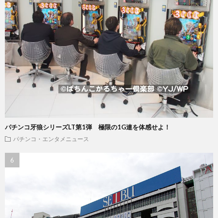
パチンコ牙狼シリーズLT第1弾 極限の1G連を体感せよ！
パチンコ・エンタメニュース