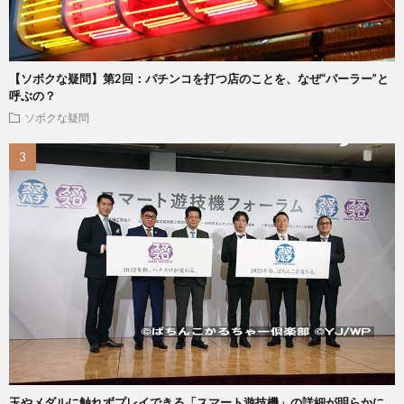
【ソボクな疑問】第2回：パチンコを打つ店のことを、なぜ“パーラー”と
呼ぶの？
ソボクな疑問
玉やメダルに触れずプレイできる「スマート遊技機」の詳細が明らかに