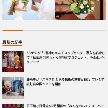
最新の記事
SANYOが『L邪神ちゃんドロップキック』導入を記念し
て「秋葉原 邪神ちゃん聖地化プロジェクト」を全面バッ
クアップ
藤商事が『スマスロ とある魔術の禁書目録2』プレミア
試打会全国ツアーを開催
日工組と日電協が9月開催の「みんなのパチンコ・パチ