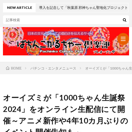
ック』導入を記念して「秋葉原 邪神ちゃん聖地化プロジェクト」を全面バックアップ
NEW ARTICLE
パチンコ・エンタメニュース
オーイズミが「1000ちゃん
HOME
パ
チ
レ
オーイズミが「1000ちゃん生誕祭
ン
ト
可
2024」をオンライン生配信にて開
催～アニメ新作や4年10カ月ぶりの
コ・
ロ
愛
ぱ