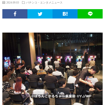
エ
パ
い
ち
ソ
2024.09.03
パチンコ・エンタメニュース
ン
チ
ぱ
ん
ボ
球
タ
ン
ち
こ
ク
面
こ
メ
コ
ん
ヒ
な
体
の
ニ
文
こ
ュ
疑
ノ
サ
ュ
化
ー
問
ー
イ
ー
考
マ
ト
ト
ス
察
ン
に
つ