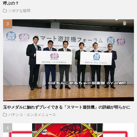
呼ぶの？
ソボクな疑問
玉やメダルに触れずプレイできる「スマート遊技機」の詳細が明らかに
パチンコ・エンタメニュース