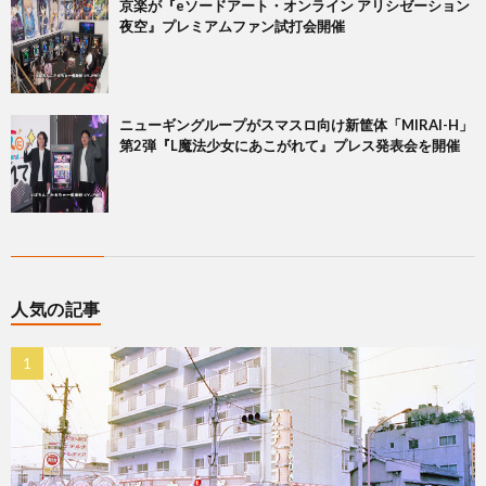
京楽が『eソードアート・オンライン アリシゼーション
夜空』プレミアムファン試打会開催
ニューギングループがスマスロ向け新筐体「MIRAI-H」
第2弾『L魔法少女にあこがれて』プレス発表会を開催
人気の記事