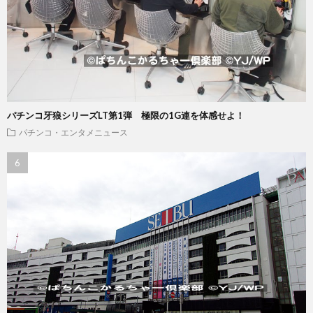
パチンコ牙狼シリーズLT第1弾 極限の1G連を体感せよ！
パチンコ・エンタメニュース