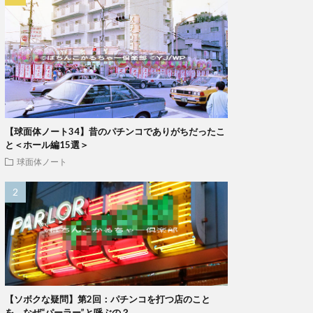
【球面体ノート34】昔のパチンコでありがちだったこ
と＜ホール編15選＞
球面体ノート
【ソボクな疑問】第2回：パチンコを打つ店のこと
を、なぜ“パーラー”と呼ぶの？