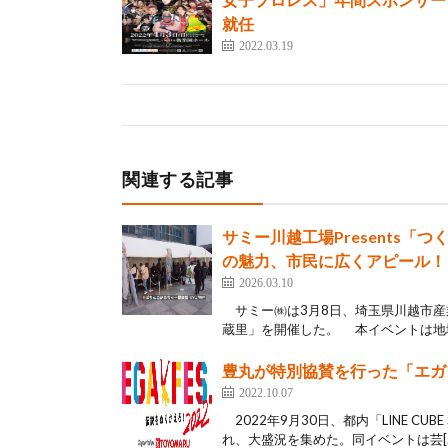
就任
2022.03.19
関連する記事
サミー川越工場Presents「
の魅力、市民に広くアピール！
2026.03.10
サミー㈱は3月8日、埼玉県川越市産
蔵里」を開催した。 本イベントは地域
豊丸が特別協賛を行った「エガフ
2022.10.07
2022年9月30日、都内「LINE CU
れ、大盛況を集めた。同イベントは芸[