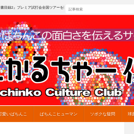
ミア試打会全国ツアーを開催
可愛いぱちんこ
ぱちんこヒューマン
ソボクな疑問
球