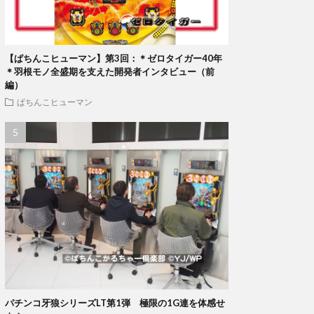
【ぱちんこヒューマン】第3回：＊ゼロタイガー40年
＊羽根モノ全盛期を支えた開発者インタビュー（前
編）
ぱちんこヒューマン
パチンコ牙狼シリーズLT第1弾 極限の1G連を体感せ