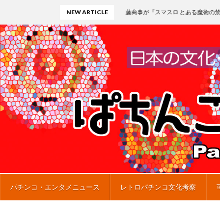
NEW ARTICLE
藤商事が『スマスロ とある魔術の禁書目録2』プレ
パチンコ・エンタメニュース
レトロパチンコ文化考察