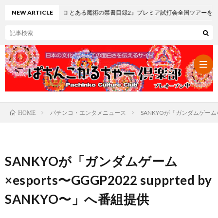
『スマスロ とある魔術の禁書目録2』プレミア試打会全国ツアーを開催
NEW ARTICLE
パチンコ・エンタメニュース
SANKYOが「ガンダムゲーム×esp
HOME
パ
チ
レ
SANKYOが「ガンダムゲーム
ン
ト
可
×esports〜GGGP2022 supprted by
SANKYO〜」へ番組提供
コ・
ロ
愛
ぱ