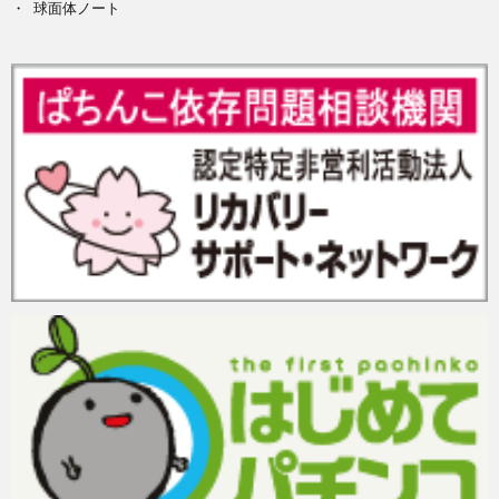
球面体ノート