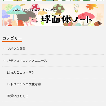
カテゴリー
ソボクな疑問
パチンコ・エンタメニュース
ぱちんこヒューマン
レトロパチンコ文化考察
可愛いぱちんこ