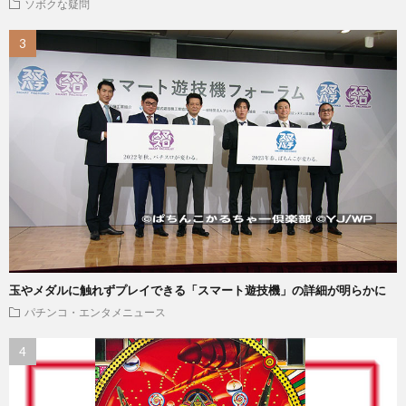
ソボクな疑問
玉やメダルに触れずプレイできる「スマート遊技機」の詳細が明らかに
パチンコ・エンタメニュース