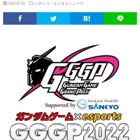
エ
パ
い
ち
ソ
2022.07.01
パチンコ・エンタメニュース
ン
チ
ぱ
ん
ボ
球
タ
ン
ち
こ
ク
面
こ
メ
コ
ん
ヒ
な
体
の
ニ
文
こ
ュ
疑
ノ
サ
ュ
化
ー
問
ー
イ
ー
考
マ
ト
ト
ス
察
ン
に
つ