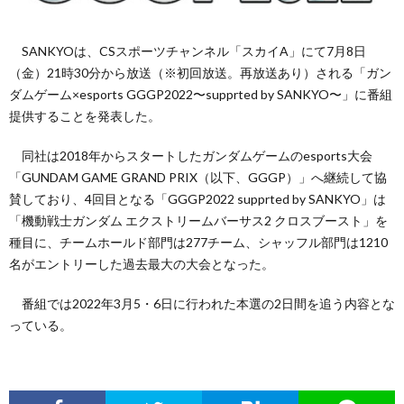
い
SANKYOは、CSスポーツチャンネル「スカイA」にて7月8日
（金）21時30分から放送（※初回放送。再放送あり）される「ガン
ダムゲーム×esports GGGP2022〜supprted by SANKYO〜」に番組
て
提供することを発表した。
（お
同社は2018年からスタートしたガンダムゲームのesports大会
「GUNDAM GAME GRAND PRIX（以下、GGGP）」へ継続して協
問
賛しており、4回目となる「GGGP2022 supprted by SANKYO」は
「機動戦士ガンダム エクストリームバーサス2 クロスブースト」を
い
種目に、チームホールド部門は277チーム、シャッフル部門は1210
名がエントリーした過去最大の大会となった。
合
番組では2022年3月5・6日に行われた本選の2日間を追う内容とな
っている。
わ
せ）