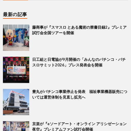
最新の記事
藤商事が『スマスロ とある魔術の禁書目録2』プレミア
試打会全国ツアーを開催
日工組と日電協が9月開催の「みんなのパチンコ・パチ
スロサミット2026」プレス発表会を開催
豊丸がパチンコ事業停止を発表 福祉事業機器販売につ
いては運営体制を見直し拡充へ
京楽が『eソードアート・オンライン アリシゼーション
夜空』プレミアムファン試打会開催