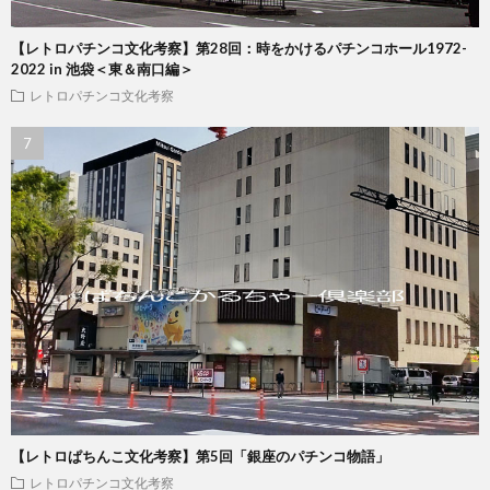
【レトロパチンコ文化考察】第28回：時をかけるパチンコホール1972-
2022 in 池袋＜東＆南口編＞
レトロパチンコ文化考察
【レトロぱちんこ文化考察】第5回「銀座のパチンコ物語」
レトロパチンコ文化考察