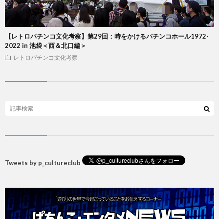
【レトロパチンコ文化考察】第29回：時をかけるパチンコホール1972-
2022 in 池袋＜西＆北口編＞
レトロパチンコ文化考察
Tweets by p_cultureclub