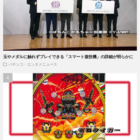
玉やメダルに触れずプレイできる「スマート遊技機」の詳細が明らかに
パチンコ・エンタメニュース