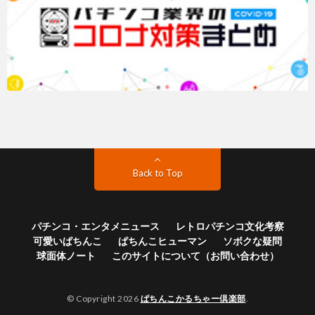
Back to Top
パチンコ・エンタメニュース
レトロパチンコ文化考察
可愛いぱちんこ
ぱちんこヒューマン
ソボクな疑問
球面体ノート
このサイトについて（お問い合わせ）
© Copyright 2026
ぱちんこかるちゃー倶楽部
.