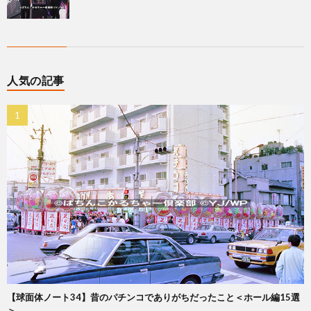
人気の記事
【球面体ノート34】昔のパチンコでありがちだったこと＜ホール編15選
＞