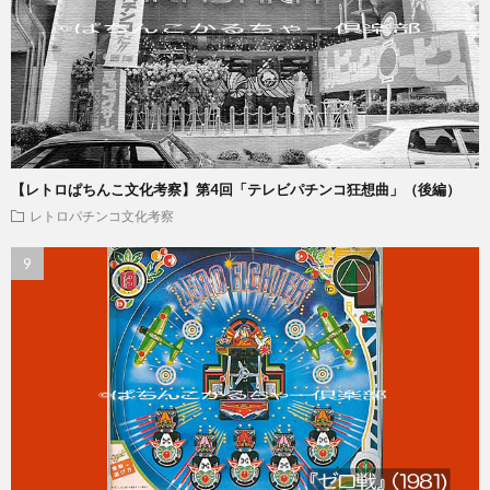
【レトロぱちんこ文化考察】第4回「テレビパチンコ狂想曲」（後編）
レトロパチンコ文化考察