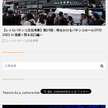
【レトロパチンコ文化考察】第29回：時をかけるパチンコホール1972-
2022 in 池袋＜西＆北口編＞
レトロパチンコ文化考察
Tweets by p_cultureclub