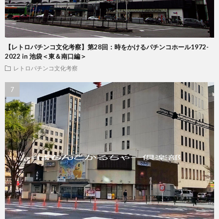
【レトロパチンコ文化考察】第28回：時をかけるパチンコホール1972-
2022 in 池袋＜東＆南口編＞
レトロパチンコ文化考察