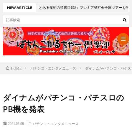
スマスロ とある魔術の禁書目録2』プレミア試打会全国ツアーを開催
NEW ARTICLE
パチンコ・エンタメニュース
ダイナムがパチンコ・パチス
HOME
パ
チ
レ
ダイナムがパチンコ・パチスロの
ン
ト
可
PB機を発表
コ・
ロ
愛
ぱ
2021.03.08
パチンコ・エンタメニュース