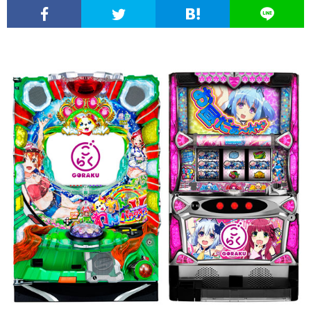
エ
パ
い
ち
ソ
ン
チ
ぱ
ん
ボ
球
タ
ン
ち
こ
ク
面
こ
メ
コ
ん
ヒ
な
体
の
ニ
文
こ
ュ
疑
ノ
サ
ュ
化
ー
問
ー
イ
ー
考
マ
ト
ト
ス
察
ン
に
つ