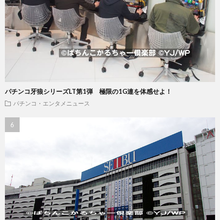
パチンコ牙狼シリーズLT第1弾 極限の1G連を体感せよ！
パチンコ・エンタメニュース