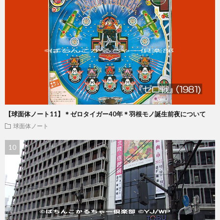
【球面体ノート11】＊ゼロタイガー40年＊羽根モノ誕生前夜について
球面体ノート