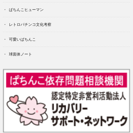
ぱちんこヒューマン
レトロパチンコ文化考察
可愛いぱちんこ
球面体ノート