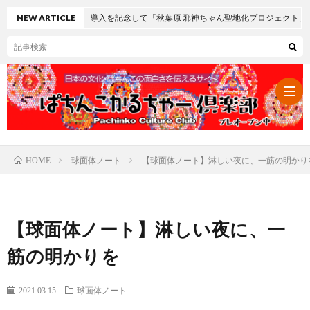
ク』導入を記念して「秋葉原 邪神ちゃん聖地化プロジェクト」を全面バックアップ
NEW ARTICLE
球面体ノート
【球面体ノート】淋しい夜に、一筋の明かり
HOME
パ
チ
レ
【球面体ノート】淋しい夜に、一
ン
ト
可
筋の明かりを
コ・
ロ
愛
ぱ
2021.03.15
球面体ノート