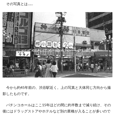
その写真とは……
今から約45年前の、渋谷駅近く。上の写真と大体同じ方向から撮
影したものです。
パチンコホールはここ15年ほどの間に約半数まで減り続け、その
後にはドラッグストアやホテルなど別の業種が入ることが多いので