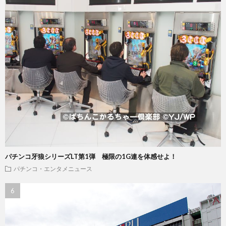
パチンコ牙狼シリーズLT第1弾 極限の1G連を体感せよ！
パチンコ・エンタメニュース