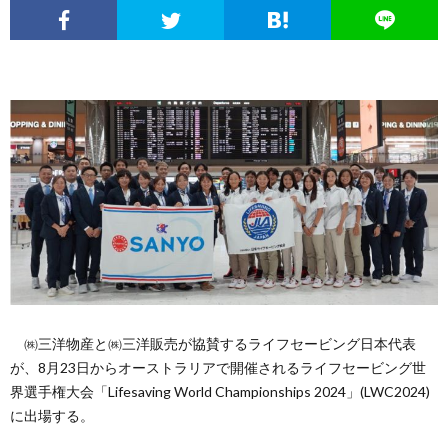
エ
パ
い
ち
ソ
ン
チ
ぱ
ん
ボ
球
タ
ン
ち
こ
ク
面
こ
メ
コ
ん
ヒ
な
体
の
ニ
文
こ
ュ
疑
ノ
サ
ュ
化
ー
問
ー
イ
ー
考
マ
ト
ト
㈱三洋物産と㈱三洋販売が協賛するライフセービング日本代表
が、8月23日からオーストラリアで開催されるライフセービング世
ス
察
ン
界選手権大会「Lifesaving World Championships 2024」(LWC2024)
に
に出場する。
つ