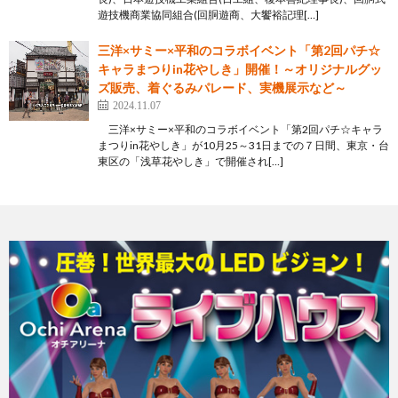
遊技機商業協同組合(回胴遊商、大饗裕記理[…]
三洋×サミー×平和のコラボイベント「第2回パチ☆
キャラまつりin花やしき」開催！～オリジナルグッ
ズ販売、着ぐるみパレード、実機展示など～
2024.11.07
三洋×サミー×平和のコラボイベント「第2回パチ☆キャラ
まつりin花やしき」が10月25～31日までの７日間、東京・台
東区の「浅草花やしき」で開催され[…]