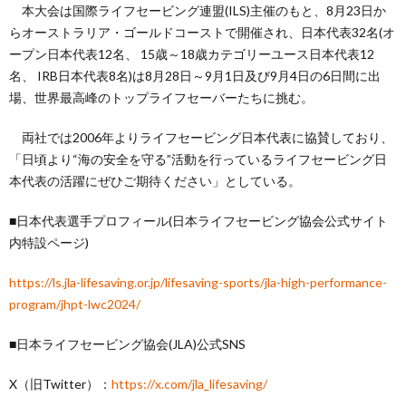
本大会は国際ライフセービング連盟(ILS)主催のもと、8月23日か
らオーストラリア・ゴールドコーストで開催され、日本代表32名(オ
い
ープン日本代表12名、 15歳～18歳カテゴリーユース日本代表12
名、 IRB日本代表8名)は8月28日～9月1日及び9月4日の6日間に出
て
場、世界最高峰のトップライフセーバーたちに挑む。
両社では2006年よりライフセービング日本代表に協賛しており、
（お
「日頃より“海の安全を守る”活動を行っているライフセービング日
本代表の活躍にぜひご期待ください」としている。
問
■日本代表選手プロフィール(日本ライフセービング協会公式サイト
内特設ページ)
い
https://ls.jla-lifesaving.or.jp/lifesaving-sports/jla-high-performance-
合
program/jhpt-lwc2024/
わ
■日本ライフセービング協会(JLA)公式SNS
X（旧Twitter）：
https://x.com/jla_lifesaving/
せ）