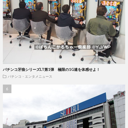
パチンコ牙狼シリーズLT第1弾 極限の1G連を体感せよ！
パチンコ・エンタメニュース