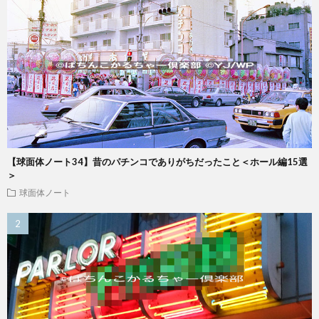
【球面体ノート34】昔のパチンコでありがちだったこと＜ホール編15選
＞
球面体ノート