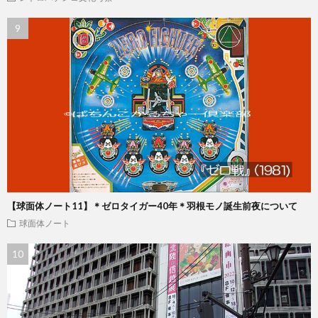
【球面体ノート11】＊ゼロタイガー40年＊羽根モノ誕生前夜について
球面体ノート