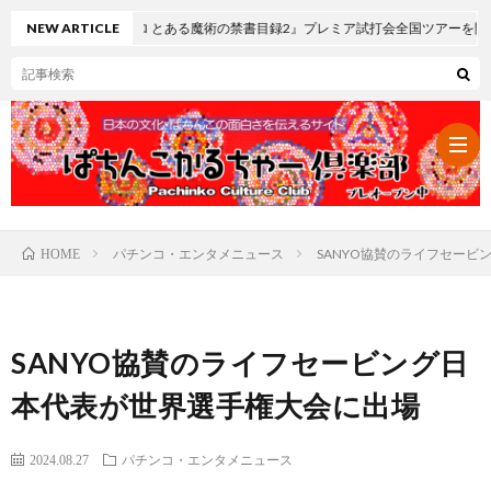
『スマスロ とある魔術の禁書目録2』プレミア試打会全国ツアーを開催
NEW ARTICLE
パチンコ・エンタメニュース
SANYO協賛のライフセービ
HOME
パ
チ
レ
SANYO協賛のライフセービング日
ン
ト
可
本代表が世界選手権大会に出場
コ・
ロ
愛
ぱ
2024.08.27
パチンコ・エンタメニュース