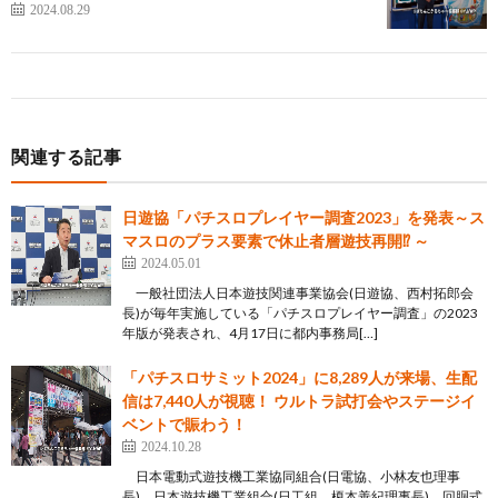
2024.08.29
関連する記事
日遊協「パチスロプレイヤー調査2023」を発表～ス
マスロのプラス要素で休止者層遊技再開⁉ ～
2024.05.01
一般社団法人日本遊技関連事業協会(日遊協、西村拓郎会
長)が毎年実施している「パチスロプレイヤー調査」の2023
年版が発表され、4月17日に都内事務局[…]
「パチスロサミット2024」に8,289人が来場、生配
信は7,440人が視聴！ ウルトラ試打会やステージイ
ベントで賑わう！
2024.10.28
日本電動式遊技機工業協同組合(日電協、小林友也理事
長)、日本遊技機工業組合(日工組、榎本善紀理事長)、回胴式