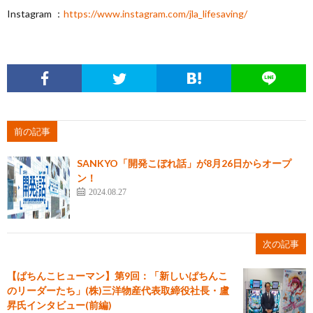
Instagram ：
https://www.instagram.com/jla_lifesaving/
前の記事
SANKYO「開発こぼれ話」が8月26日からオープ
ン！
2024.08.27
次の記事
【ぱちんこヒューマン】第9回：「新しいぱちんこ
のリーダーたち」(株)三洋物産代表取締役社長・盧
昇氏インタビュー(前編)