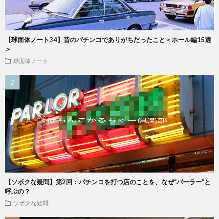
【球面体ノート34】昔のパチンコでありがちだったこと＜ホール編15選
＞
球面体ノート
【ソボクな疑問】第2回：パチンコを打つ店のことを、なぜ“パーラー”と
呼ぶの？
ソボクな疑問