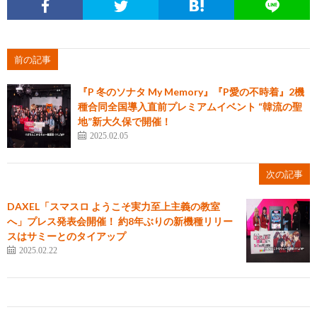
前の記事
『P 冬のソナタ My Memory』『P愛の不時着』2機
種合同全国導入直前プレミアムイベント “韓流の聖
地”新大久保で開催！
2025.02.05
次の記事
DAXEL「スマスロ ようこそ実力至上主義の教室
へ」プレス発表会開催！ 約8年ぶりの新機種リリー
スはサミーとのタイアップ
2025.02.22