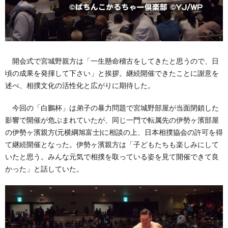
開会式で宮城野親方は「一生懸命稽古をしてきたと思うので、日
頃の成果を発揮して下さい」と挨拶。継続開催できたことに謝意を
述べ、相撲文化の活性化と広がりに期待した。
今回の「白鵬杯」は弟子の暴力問題で宮城野部屋が当面閉鎖した
影響で開催が危ぶまれていたが、同じ一門で転属先の伊勢ヶ濱部屋
の伊勢ヶ濱親方(元横綱旭富士)に相談の上、日本相撲協会の許可を得
て継続開催となった。伊勢ヶ濱親方は「子どもたちも楽しみにして
いたと思う。みんな元気で相撲を取っている姿を見て開催できて良
かった」と話していた。