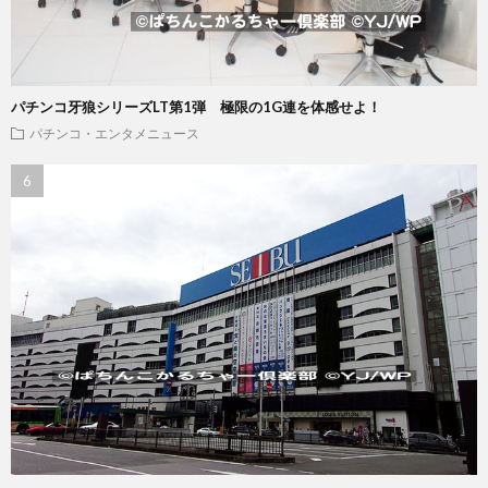
パチンコ牙狼シリーズLT第1弾 極限の1G連を体感せよ！
パチンコ・エンタメニュース