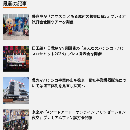
最新の記事
藤商事が『スマスロ とある魔術の禁書目録2』プレミア
試打会全国ツアーを開催
日工組と日電協が9月開催の「みんなのパチンコ・パチ
スロサミット2026」プレス発表会を開催
豊丸がパチンコ事業停止を発表 福祉事業機器販売につ
いては運営体制を見直し拡充へ
京楽が『eソードアート・オンライン アリシゼーション
夜空』プレミアムファン試打会開催