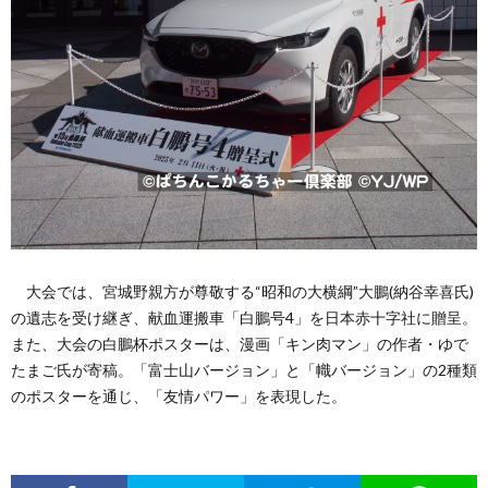
大会では、宮城野親方が尊敬する“昭和の大横綱”大鵬(納谷幸喜氏)
の遺志を受け継ぎ、献血運搬車「白鵬号4」を日本赤十字社に贈呈。
また、大会の白鵬杯ポスターは、漫画「キン肉マン」の作者・ゆで
たまご氏が寄稿。「富士山バージョン」と「幟バージョン」の2種類
のポスターを通じ、「友情パワー」を表現した。