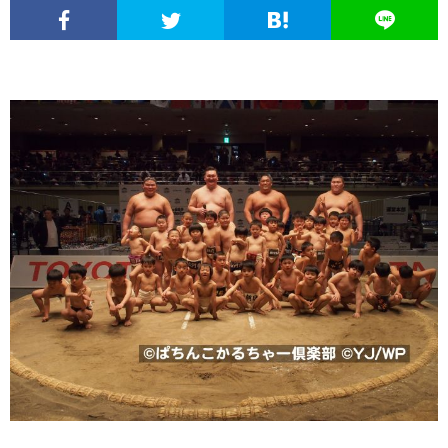
エ
パ
い
ち
ソ
ン
チ
ぱ
ん
ボ
球
タ
ン
ち
こ
ク
面
こ
メ
コ
ん
ヒ
な
体
の
ニ
文
こ
ュ
疑
ノ
サ
ュ
化
ー
問
ー
イ
ー
考
マ
ト
ト
ス
察
ン
に
つ