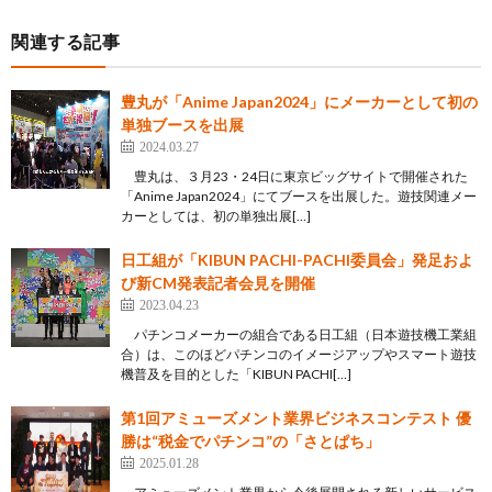
関連する記事
豊丸が「Anime Japan2024」にメーカーとして初の
単独ブースを出展
2024.03.27
豊丸は、３月23・24日に東京ビッグサイトで開催された
「Anime Japan2024」にてブースを出展した。遊技関連メー
カーとしては、初の単独出展[…]
日工組が「KIBUN PACHI-PACHI委員会」発足およ
び新CM発表記者会見を開催
2023.04.23
パチンコメーカーの組合である日工組（日本遊技機工業組
合）は、このほどパチンコのイメージアップやスマート遊技
機普及を目的とした「KIBUN PACHI[…]
第1回アミューズメント業界ビジネスコンテスト 優
勝は“税金でパチンコ”の「さとぱち」
2025.01.28