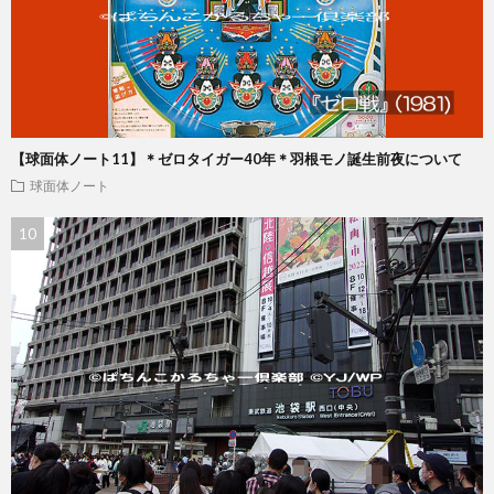
【球面体ノート11】＊ゼロタイガー40年＊羽根モノ誕生前夜について
球面体ノート