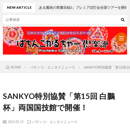
ロ とある魔術の禁書目録2』プレミア試打会全国ツアーを開催
NEW ARTICLE
パチンコ・エンタメニュース
SANKYO特別協賛「第15回
HOME
パ
チ
レ
SANKYO特別協賛「第15回 白鵬
ン
ト
可
杯」両国国技館で開催！
コ・
ロ
愛
ぱ
2025.02.13
パチンコ・エンタメニュース