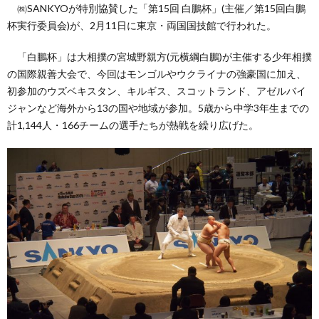
㈱SANKYOが特別協賛した「第15回 白鵬杯」(主催／第15回白鵬
杯実行委員会)が、2月11日に東京・両国国技館で行われた。
い
「白鵬杯」は大相撲の宮城野親方(元横綱白鵬)が主催する少年相撲
の国際親善大会で、今回はモンゴルやウクライナの強豪国に加え、
て
初参加のウズベキスタン、キルギス、スコットランド、アゼルバイ
ジャンなど海外から13の国や地域が参加。5歳から中学3年生までの
（お
計1,144人・166チームの選手たちが熱戦を繰り広げた。
問
い
合
わ
せ）