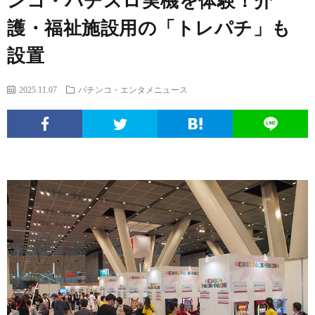
ンコ・パチスロ実機を体験！介
エ
パ
い
ち
ソ
護・福祉施設用の「トレパチ」も
ン
チ
ぱ
ん
ボ
球
設置
タ
ン
ち
こ
ク
面
こ
2025.11.07
パチンコ・エンタメニュース
メ
コ
ん
ヒ
な
体
の
ニ
文
こ
ュ
疑
ノ
サ
ュ
化
ー
問
ー
イ
ー
考
マ
ト
ト
ス
察
ン
に
つ