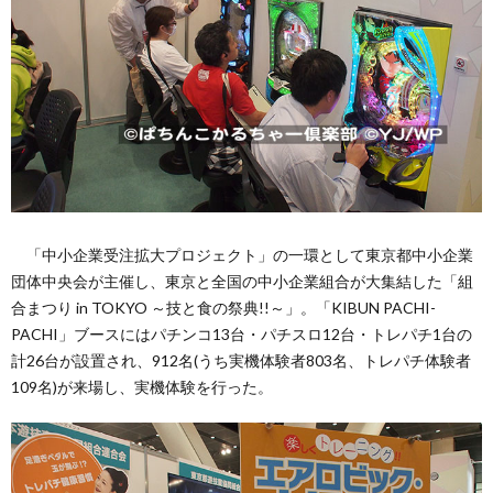
「中小企業受注拡大プロジェクト」の一環として東京都中小企業
団体中央会が主催し、東京と全国の中小企業組合が大集結した「組
合まつり in TOKYO ～技と食の祭典!!～」。「KIBUN PACHI-
PACHI」ブースにはパチンコ13台・パチスロ12台・トレパチ1台の
計26台が設置され、912名(うち実機体験者803名、トレパチ体験者
109名)が来場し、実機体験を行った。