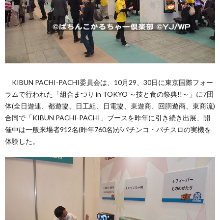
い
て
（お
KIBUN PACHI-PACHI委員会は、10月29、30日に東京国際フォー
ラムで行われた「組合まつり in TOKYO ～技と食の祭典!!～」に7団
問
体(全日遊連、都遊協、日工組、日電協、東遊商、回胴遊商、東商流)
合同で「KIBUN PACHI-PACHI」ブースを昨年に引き続き出展、開
催中は一般来場者912名(昨年760名)がパチンコ・パチスロの実機を
い
体験した。
合
わ
せ）