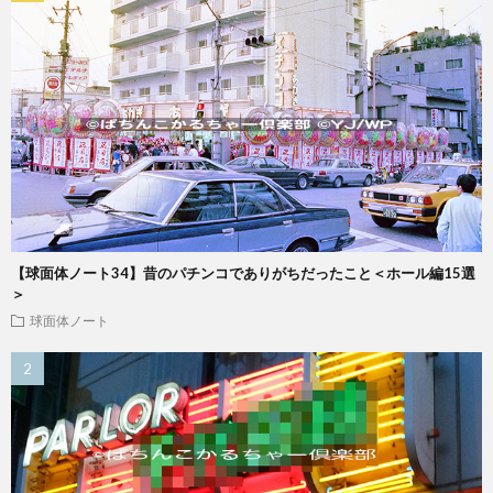
【球面体ノート34】昔のパチンコでありがちだったこと＜ホール編15選
＞
球面体ノート