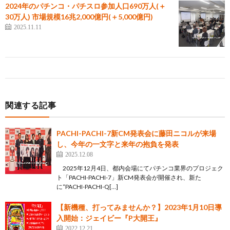
2024年のパチンコ・パチスロ参加人口690万人(＋
30万人) 市場規模16兆2,000億円(＋5,000億円)
2025.11.11
関連する記事
PACHI-PACHI-7新CM発表会に藤田ニコルが来場
し、今年の一文字と来年の抱負を発表
2025.12.08
2025年12月4日、都内会場にてパチンコ業界のプロジェク
ト「PACHI-PACHI-7」新CM発表会が開催され、新た
に“PACHI-PACHI-Q[…]
【新機種、打ってみませんか？】2023年1月10日導
入開始：ジェイビー『P大開王』
2022.12.21