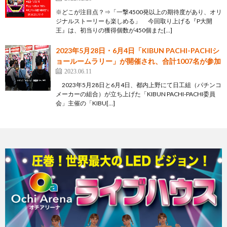
※どこが注目点？⇒「一撃4500発以上の期待度があり、オリ
ジナルストーリーも楽しめる」 今回取り上げる『P大開
王』は、初当りの獲得個数が450個また[…]
2023年5月28日・6月4日「KIBUN PACHI-PACHIシ
ョールームラリー」が開催され、合計1007名が参加
2023.06.11
2023年5月28日と6月4日、都内上野にて日工組（パチンコ
メーカーの組合）が立ち上げた「KIBUN PACHI-PACHI委員
会」主催の「KIBU[…]