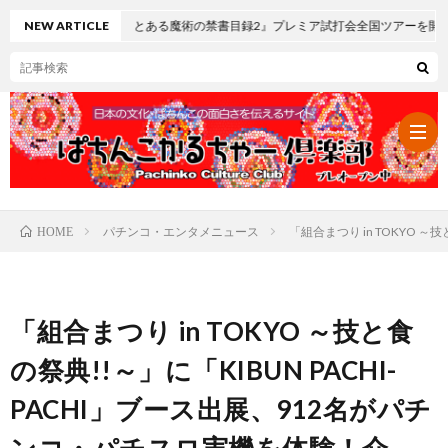
マスロ とある魔術の禁書目録2』プレミア試打会全国ツアーを開催
NEW ARTICLE
パチンコ・エンタメニュース
「組合まつり in TOKYO
HOME
パ
チ
レ
「組合まつり in TOKYO ～技と食
ン
ト
可
の祭典!!～」に「KIBUN PACHI-
PACHI」ブース出展、912名がパチ
コ・
ロ
愛
ぱ