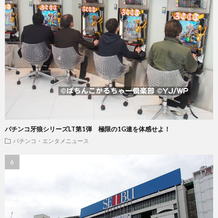
パチンコ牙狼シリーズLT第1弾 極限の1G連を体感せよ！
パチンコ・エンタメニュース