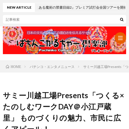
ロ とある魔術の禁書目録2』プレミア試打会全国ツアーを開催
NEW ARTICLE
パチンコ・エンタメニュース
サミー川越工場Present
HOME
パ
チ
レ
サミー川越工場Presents「つくる×
ン
ト
可
たのしむワークDAY＠小江戸蔵
里」 ものづくりの魅力、市民に広
コ・
ロ
愛
ぱ