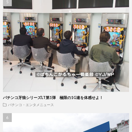
パチンコ牙狼シリーズLT第1弾 極限の1G連を体感せよ！
パチンコ・エンタメニュース