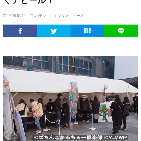
くアピール！
エ
パ
い
ち
ソ
2026.03.10
パチンコ・エンタメニュース
ン
チ
ぱ
ん
ボ
球
タ
ン
ち
こ
ク
面
こ
メ
コ
ん
ヒ
な
体
の
ニ
文
こ
ュ
疑
ノ
サ
ュ
化
ー
問
ー
イ
ー
考
マ
ト
ト
ス
察
ン
に
つ