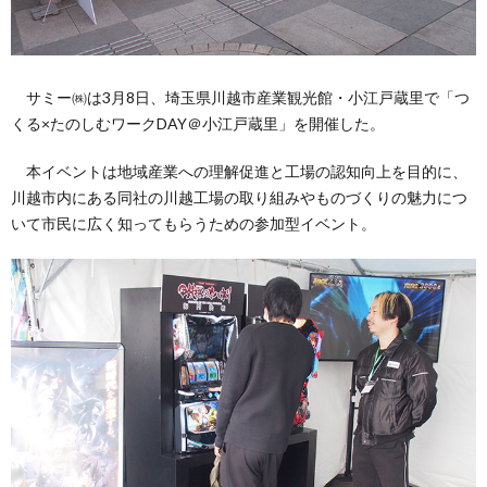
い
サミー㈱は3月8日、埼玉県川越市産業観光館・小江戸蔵里で「つ
て
くる×たのしむワークDAY＠小江戸蔵里」を開催した。
本イベントは地域産業への理解促進と工場の認知向上を目的に、
（お
川越市内にある同社の川越工場の取り組みやものづくりの魅力につ
いて市民に広く知ってもらうための参加型イベント。
問
い
合
わ
せ）