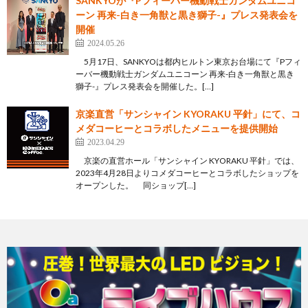
SANKYOが『Pフィーバー機動戦士ガンダムユニコ
ーン 再来-白き一角獣と黒き獅子-』プレス発表会を
開催
2024.05.26
5月17日、SANKYOは都内ヒルトン東京お台場にて『Pフィ
ーバー機動戦士ガンダムユニコーン 再来-白き一角獣と黒き
獅子-』プレス発表会を開催した。[…]
京楽直営「サンシャイン KYORAKU 平針」にて、コ
メダコーヒーとコラボしたメニューを提供開始
2023.04.29
京楽の直営ホール「サンシャイン KYORAKU 平針」では、
2023年4月28日よりコメダコーヒーとコラボしたショップを
オープンした。 同ショップ[…]