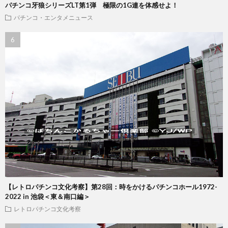
パチンコ牙狼シリーズLT第1弾 極限の1G連を体感せよ！
パチンコ・エンタメニュース
【レトロパチンコ文化考察】第28回：時をかけるパチンコホール1972-
2022 in 池袋＜東＆南口編＞
レトロパチンコ文化考察