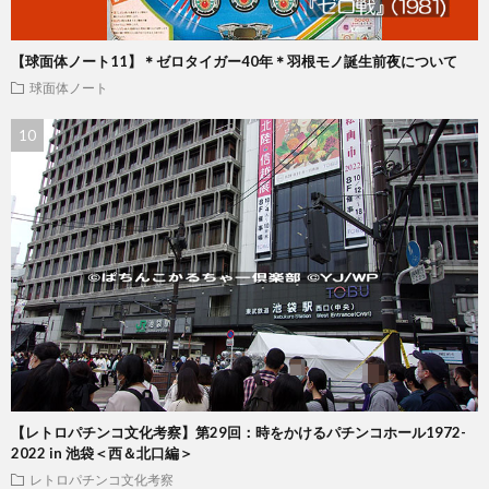
【球面体ノート11】＊ゼロタイガー40年＊羽根モノ誕生前夜について
球面体ノート
【レトロパチンコ文化考察】第29回：時をかけるパチンコホール1972-
2022 in 池袋＜西＆北口編＞
レトロパチンコ文化考察