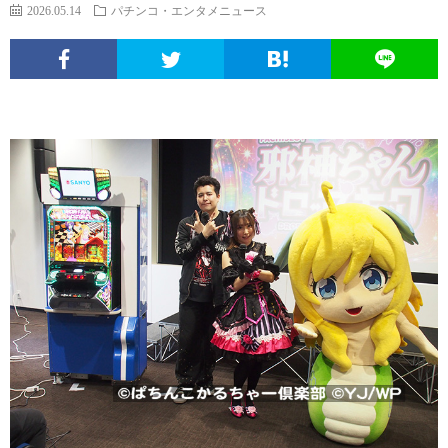
エ
パ
い
ち
ソ
2026.05.14
パチンコ・エンタメニュース
ン
チ
ぱ
ん
ボ
球
タ
ン
ち
こ
ク
面
こ
メ
コ
ん
ヒ
な
体
の
ニ
文
こ
ュ
疑
ノ
サ
ュ
化
ー
問
ー
イ
ー
考
マ
ト
ト
ス
察
ン
に
つ