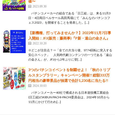
催〜
2023.09.30
パチンコメーカーの組合である「日工組」は、来る11月3
日・4日両日ベルサール高田馬場にて「みんなのパチンコフ
ェス2023」を開催することを発表した。[…]
【新機種、打ってみませんか？】2022年11月7日導
入開始：JFJ(販売：藤商事)『P新・遠山の金さん』
2022.10.20
※どこが注目点？⇒「全ての大当り後、ST74回転に突入する
安心スペック」 人気時代劇コンテンツの一つである「遠山
の金さん」が、JFJから2年ぶりに登[…]
3つのパチンコイベントを制覇せよ！ 「秋のトリプ
ルスタンプラリー」キャンペーン開催!! 総額333万
円相当の豪華景品が抽選で合計1,230名に当たる!!
2024.10.03
パチンコメーカー40社で構成される日本遊技機工業組合
(日工組)のKIBUN PACHI-PACHI委員会は、2024年10月から
11月にかけて行われ[…]