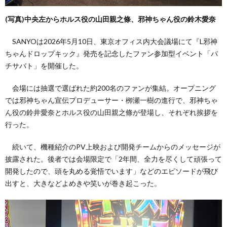
(写真)中央左からホルス役の山田親之條、邪神ちゃん役の鈴木愛奈
い
SANYOは2026年5月10日、東京オフィス内大会議場にて『L邪神
ちゃんドロップキック』発売を記念したファン参加型イベント「パ
て
チサバト」を開催した。
（お
会場には抽選で選ばれた約200名のファンが集結。オープニング
では邪神ちゃん宣伝プロデューサー・栁瀬一樹の進行で、邪神ちゃ
問
ん役の鈴井愛奈とホルス役の山田親之條が登場し、それぞれ挨拶を
行った。
い
続いて、機種紹介のPV上映および開発チームからのメッセージが
披露された。後者では会場限定で「2年間、全力を尽くして頑張って
合
開発したので、頭を丸める覚悟でいます」などのエピソードが飛び
出すと、大きなどよめきや笑いが巻き起こった。
わ
せ）