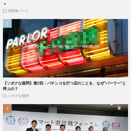
＞
球面体ノート
【ソボクな疑問】第2回：パチンコを打つ店のことを、なぜ“パーラー”と
呼ぶの？
ソボクな疑問