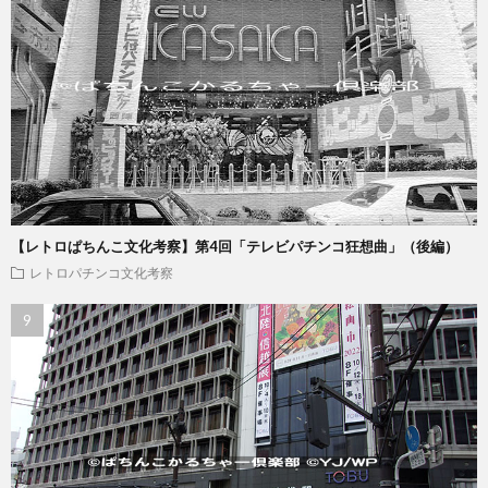
【レトロぱちんこ文化考察】第4回「テレビパチンコ狂想曲」（後編）
レトロパチンコ文化考察