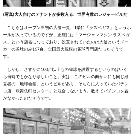
(写真)大人向けのテナントが多数入る、世界有数のレジャービルだ
こちらはオープン当初の店舗一覧。1階に「ラスベガス」というホ
ールが入っているのですが、正確には「マージャンマシン ラスベガ
ス」という店名になっており、設置されていたのは大信というメー
カーの雀球のみ167台。全国最大規模の雀球専門店だったそうで
す。
しかし、さすがに100台以上もの雀球を設置するというのはいく
ら当時でもかなり珍しいこと。実は、このビルの向かいにも同じ経
営者の「地球会館」というビルがあり、そちらに入っていたパチン
コ店「歌舞伎町センター」と競合しないよう、敢えてパチンコを置
かなかったのだそうです。