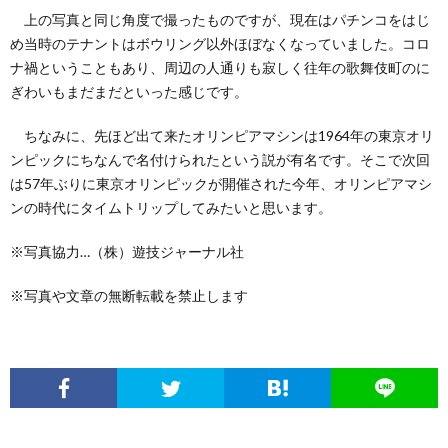
上の写真と同じ角度で撮ったものですが、現在はパチンコをはじ
め当時のテナントはボウリング以外ほぼなくなっていました。コロ
ナ禍ということもあり、周辺の人通りも寂しく往年の歌舞伎町のに
ぎわいもまだまだといった感じです。
ちなみに、先ほど出て来たオリンピアマシンは1964年の東京オリ
ンピックにちなんで名付けられたという説が有名です。そこで次回
は57年ぶりに東京オリンピックが開催された今年、オリンピアマシ
ンの時代にタイムトリップしてみたいと思います。
※写真協力…（株）遊技ジャーナル社
※写真や文章の無断転載を禁止します