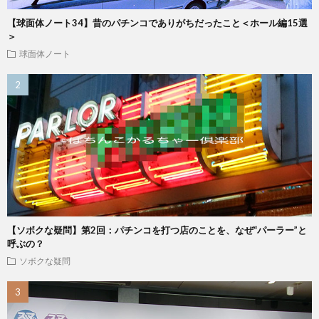
【球面体ノート34】昔のパチンコでありがちだったこと＜ホール編15選
＞
球面体ノート
【ソボクな疑問】第2回：パチンコを打つ店のことを、なぜ“パーラー”と
呼ぶの？
ソボクな疑問