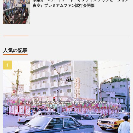
夜空』プレミアムファン試打会開催
人気の記事