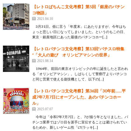
【レトロぱちんこ文化考察】第5回「銀座のパチン
コ物語」
2021.04.10
3月31日。俗に言う「年度末」にあたりますが、今年はち
ょっと悲しい日になってしまいました。というのもこの日、
東京・銀座地区にあった最後のパチンコホー[…]
【レトロパチンコ文化考察】第13回*パチスロ特集
*「大人の遊び オリンピアマシンの世界」
2021.08.14
1964年、前回の東京オリンピックの年に誕生したと言われ
る「オリンピアマシン」。しばらくして警察庁よりパチンコ
と同じ営業で使える遊技機として、以下の[…]
【レトロパチンコ文化考察】第36回「30年前……平
成7年7月7日にオープンした、あのパチンコホー
ル」
2025.07.07
今年は「令和7年7月7日」と、7が揃う年となりました。パ
チンコ業界ではゾロ目を派手に宣伝することは避けられてい
るためか、新しいゲーム性「LT(ラッキ[…]