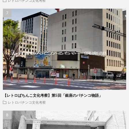
レトロパチンコ文化考察
【レトロぱちんこ文化考察】第5回「銀座のパチンコ物語」
レトロパチンコ文化考察