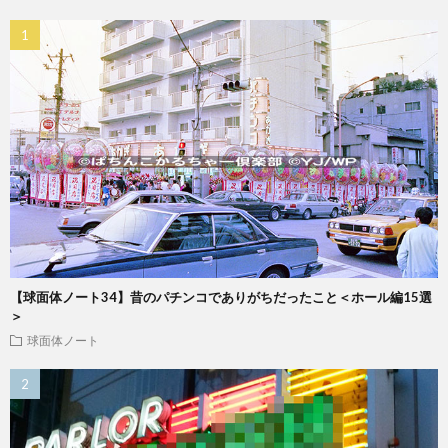
【球面体ノート34】昔のパチンコでありがちだったこと＜ホール編15選
＞
球面体ノート