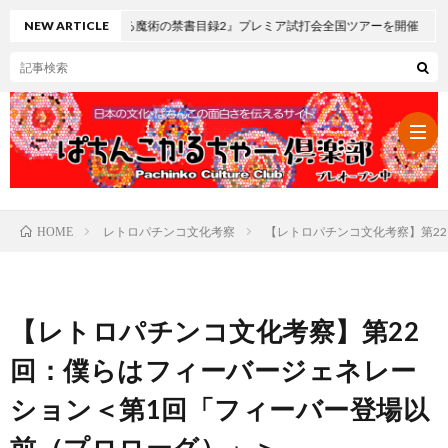
ある魔術の禁書目録2』プレミア試打会全国ツアーを開催
NEW ARTICLE
レトロパチンコ文化考察
【レトロパチンコ文化考察】第2
HOME
パ
チ
レ
【レトロパチンコ文化考察】第22
ン
ト
可
回：僕らはフィーバージェネレー
ション＜第1回「フィーバー登場以
コ・
ロ
愛
ぱ