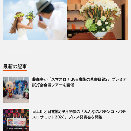
最新の記事
藤商事が『スマスロ とある魔術の禁書目録2』プレミア
試打会全国ツアーを開催
日工組と日電協が9月開催の「みんなのパチンコ・パチ
スロサミット2026」プレス発表会を開催