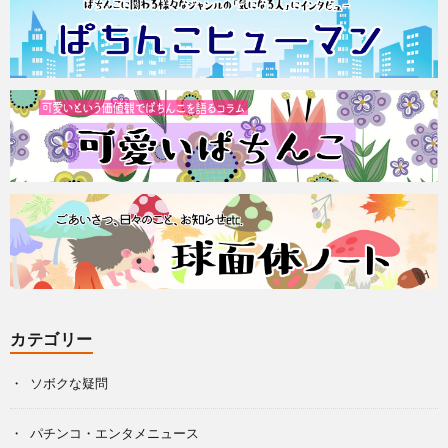
カテゴリー
ソボクな疑問
パチンコ・エンタメニュース