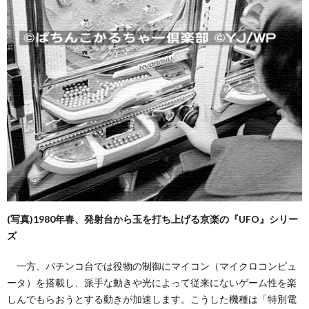
(写真)1980年春、発射台から玉を打ち上げる京楽の『UFO』シリー
ズ
一方、パチンコ台では役物の制御にマイコン（マイクロコンピュ
ータ）を搭載し、派手な動きや光によって従来にないゲーム性を楽
しんでもらおうとする動きが加速します。こうした機種は「特別電