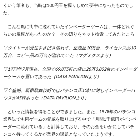
くいう筆者も、当時は100円玉を握りしめて夢中になったものでし
た。
こんな風に街中に溢れていたインベーダーゲームは、一体どれぐ
らいの規模があったのか？ その辺りをネット検索してみたところ
▽タイトーが受注をさばき切れず、正規品10万台、ライセンス品10
万台、コピー品30万台が溢れていた（マグミクスより）
▽1979年7月現在、全国で69,875軒の店に28万3,802台のインベーダ
ーゲームが置いてあった（DATA PAVILIONより）
▽全盛期、新宿歌舞伎町ではパチンコ店10軒に対しインベーダーハ
ウスが45軒あった（DATA PAVILIONより）
といった情報を得ることができました。また、1978年のパチンコ
業界誌でも同ゲームの脅威を取り上げる中で「月間1千億円がインベ
ーダーに流れている」と計算しており、そのお金をいかにしてパチ
ンコへ持ってくるかが業界の課題となっていたようです。