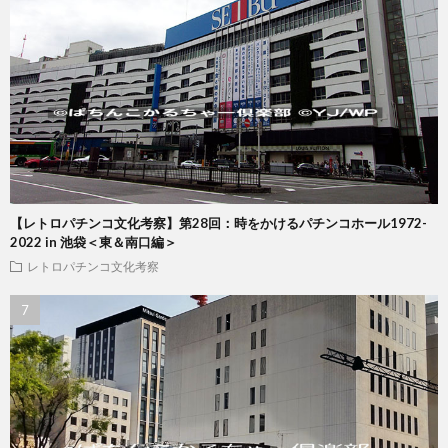
【レトロパチンコ文化考察】第28回：時をかけるパチンコホール1972-
2022 in 池袋＜東＆南口編＞
レトロパチンコ文化考察