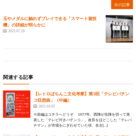
次の記事
玉やメダルに触れずプレイできる「スマート遊技
機」の詳細が明らかに
2022.07.20
関連する記事
【レトロぱちんこ文化考察】第3回「テレビパチン
コ狂想曲」（中編）
2021.03.05
※前編はコチラへどうぞ 1977年、西陣が先陣を切って発
表した「テレビ付きパチンコ」。改良をほどこした『テレパ
チマン』が市場をにぎわせていた頃、名古[…]