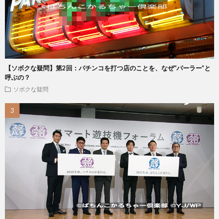
【ソボクな疑問】第2回：パチンコを打つ店のことを、なぜ“パーラー”と
呼ぶの？
ソボクな疑問