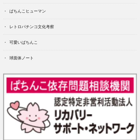
ぱちんこヒューマン
レトロパチンコ文化考察
可愛いぱちんこ
球面体ノート