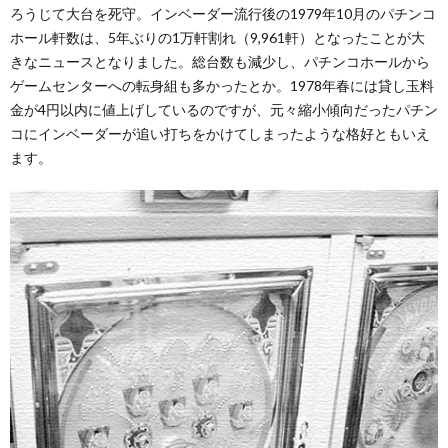
ろうじて大台を死守。インベーダー流行後の1979年10月のパチンコ
ホール軒数は、5年ぶりの1万軒割れ（9,961軒）となったことが大
きなニュースとなりました。総台数も減少し、パチンコホールから
ゲームセンターへの転身組も多かったとか。1978年春には貸し玉料
金が4円以内に値上げしているのですが、元々縮小傾向だったパチン
コにインベーダーが追い打ちをかけてしまったような格好ともいえ
ます。