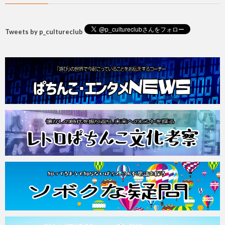
Tweets by p_cultureclub