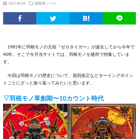
エ
パ
い
ち
ソ
2021.06.04
球面体ノート
ン
チ
ぱ
ん
ボ
球
タ
ン
ち
こ
ク
面
こ
1981年に羽根モノの元祖『ゼロタイガー』が誕生してから今年で
メ
コ
ん
ヒ
な
40年。そこで今月当サイトでは、羽根モノを随所で特集していま
体
の
す。
ニ
文
こ
ュ
疑
ノ
サ
今回は羽根モノの歴史について、規則改正などターイングポイン
トごとにざっと振り返ってみたいと思います。
ュ
化
ー
問
ー
イ
▽羽根モノ草創期〜10カウント時代
ー
考
マ
ト
ト
ス
察
ン
に
つ