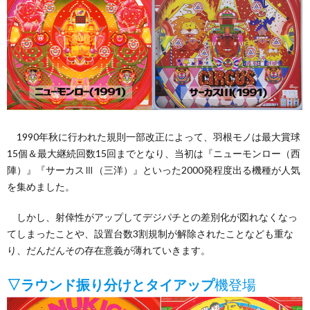
1990年秋に行われた規則一部改正によって、羽根モノは最大賞球
15個＆最大継続回数15回までとなり、当初は『ニューモンロー（西
陣）』『サーカスⅢ（三洋）』といった2000発程度出る機種が人気
を集めました。
しかし、射倖性がアップしてデジパチとの差別化が図れなくなっ
てしまったことや、設置台数3割規制が解除されたことなども重な
り、だんだんその存在意義が薄れていきます。
▽ラウンド振り分けとタイアップ
機登場