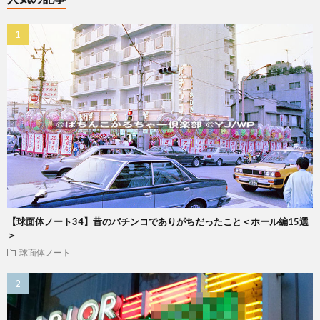
【球面体ノート34】昔のパチンコでありがちだったこと＜ホール編15選
＞
球面体ノート