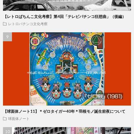
【レトロぱちんこ文化考察】第4回「テレビパチンコ狂想曲」（後編）
レトロパチンコ文化考察
【球面体ノート11】＊ゼロタイガー40年＊羽根モノ誕生前夜について
球面体ノート