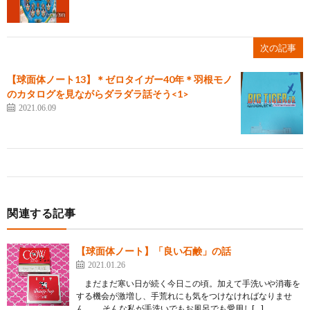
次の記事
【球面体ノート13】＊ゼロタイガー40年＊羽根モノ
のカタログを見ながらダラダラ話そう<1>
2021.06.09
関連する記事
【球面体ノート】「良い石鹸」の話
2021.01.26
まだまだ寒い日が続く今日この頃。加えて手洗いや消毒を
する機会が激増し、手荒れにも気をつけなければなりませ
ん。 そんな私が手洗いでもお風呂でも愛用し[…]