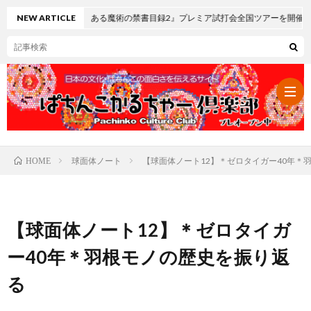
ロ とある魔術の禁書目録2』プレミア試打会全国ツアーを開催
NEW ARTICLE
球面体ノート
【球面体ノート12】＊ゼロタイガー40年＊
HOME
パ
チ
レ
【球面体ノート12】＊ゼロタイガ
ン
ト
可
ー40年＊羽根モノの歴史を振り返
る
コ・
ロ
愛
ぱ