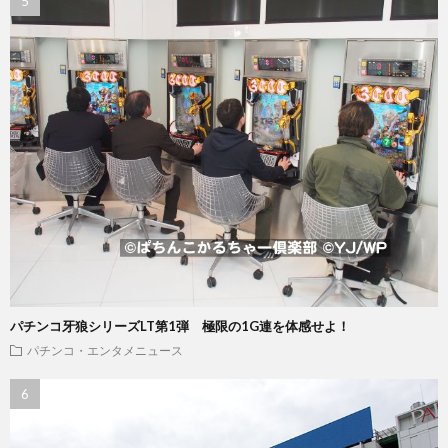
パチンコ牙狼シリーズLT第1弾 極限の1G連を体感せよ！
パチンコ・エンタメニュース