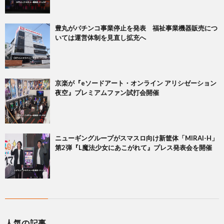
豊丸がパチンコ事業停止を発表 福祉事業機器販売につ
いては運営体制を見直し拡充へ
京楽が『eソードアート・オンライン アリシゼーション
夜空』プレミアムファン試打会開催
ニューギングループがスマスロ向け新筐体「MIRAI-H」
第2弾『L魔法少女にあこがれて』プレス発表会を開催
人気の記事