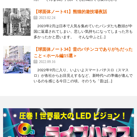
【球面体ノート41】熊猫的遊技場夜話
2023.02.24
2023年2月は日本で人気を集めていたパンダたち数頭が中
国に返還されてしまい、悲しい気持ちになってしまった方も
多かったかと思います。 そんな中ふと[…]
【球面体ノート34】昔のパチンコでありがちだった
こと＜ホール編15選＞
2022.09.16
2022年9月に入り、いよいよスマートパチスロ（スマス
ロ）が各社からお目見えするなど、新時代への準備が進んで
いるのを感じる今日この頃。そのうち「昔は[…]