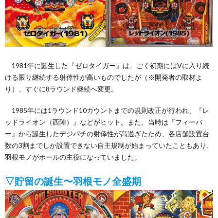
い
て
1981年に誕生した『ゼロタイガー』は、ごく初期にはVに入り続
ける限り継続する射倖性が高いものでしたが（※開発者の取材よ
（お
り）、すぐに8ラウンド継続へ変更。
問
1985年には1ラウンド10カウントまでの規則改正が行われ、『レ
ッドライオン（西陣）』などがヒット。また、当時は『フィーバ
い
ー』から誕生したデジパチの射倖性が高過ぎたため、各店舗設置台
数の3割までしか設置できない自主規制が始まっていたこともあり、
合
羽根モノがホールの主役になっていました。
▽貯留の誕生〜羽根モノ全盛期
わ
せ）