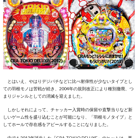
とはいえ、やはりデジパチなどに比べ射倖性が少ないタイプとし
ての羽根モノは苦戦が続き、2004年の規則改正により種別撤廃、つ
まりジャンルとしての消滅を迎えました。
しかしそれによって、チャッカー入賞時の保留や直撃当りなど新
しいゲーム性を盛り込むことが可能になり、「羽根モノタイプ」と
してホールで存在感をアピールすることになりました。
中でも2012年誕生した『CRA TOKIO DELUXE』のヒットは、再