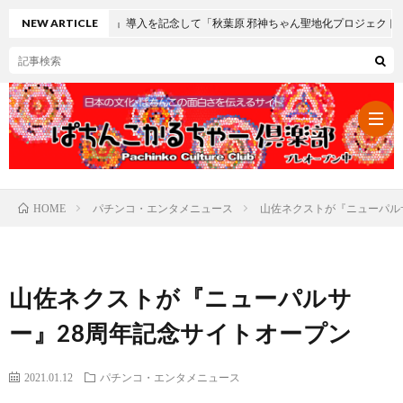
キック』導入を記念して「秋葉原 邪神ちゃん聖地化プロジェクト」を全面バックアッ
NEW ARTICLE
パチンコ・エンタメニュース
山佐ネクストが『ニューパル
HOME
パ
チ
レ
山佐ネクストが『ニューパルサ
ン
ト
可
ー』28周年記念サイトオープン
コ・
ロ
愛
ぱ
2021.01.12
パチンコ・エンタメニュース