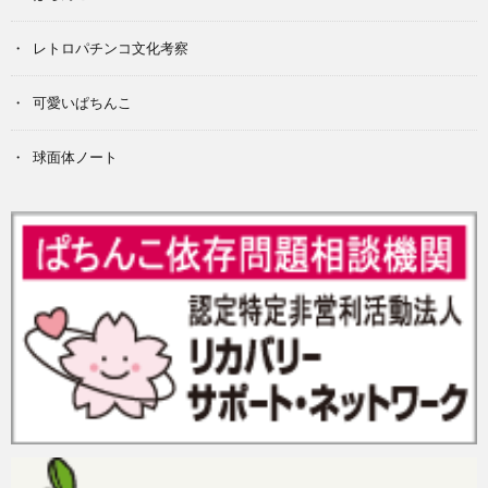
レトロパチンコ文化考察
可愛いぱちんこ
球面体ノート