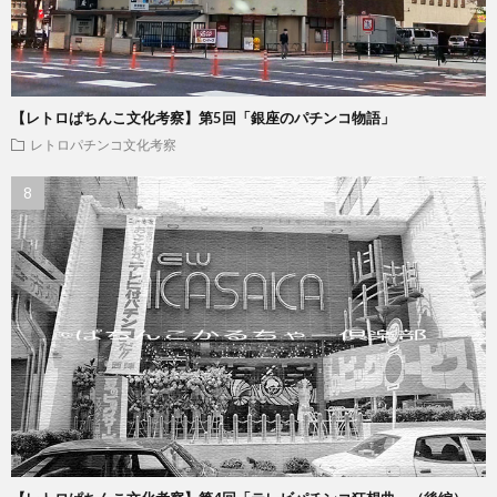
【レトロぱちんこ文化考察】第5回「銀座のパチンコ物語」
レトロパチンコ文化考察