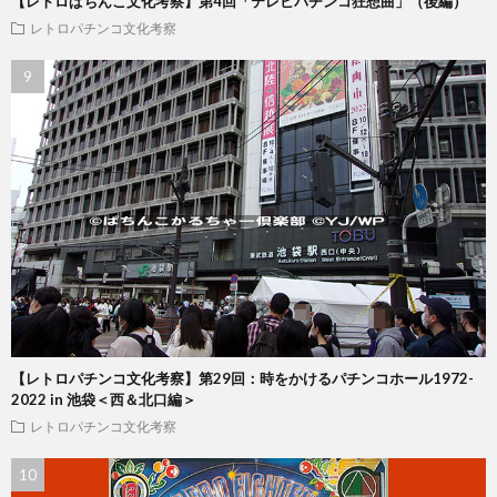
【レトロぱちんこ文化考察】第4回「テレビパチンコ狂想曲」（後編）
レトロパチンコ文化考察
【レトロパチンコ文化考察】第29回：時をかけるパチンコホール1972-
2022 in 池袋＜西＆北口編＞
レトロパチンコ文化考察