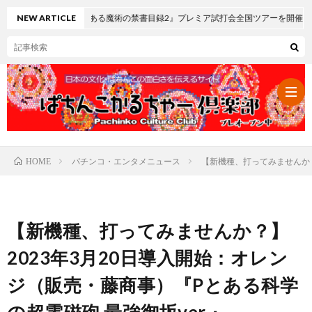
 とある魔術の禁書目録2』プレミア試打会全国ツアーを開催
NEW ARTICLE
パチンコ・エンタメニュース
【新機種、打ってみませんか？
HOME
パ
チ
レ
【新機種、打ってみませんか？】
ン
ト
可
2023年3月20日導入開始：オレン
ジ（販売・藤商事）『Pとある科学
コ・
ロ
愛
ぱ