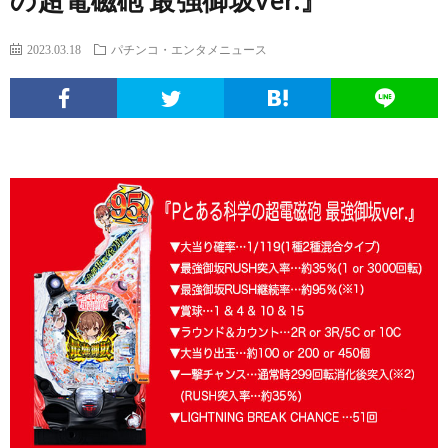
の超電磁砲 最強御坂ver.』
エ
パ
い
ち
ソ
2023.03.18
パチンコ・エンタメニュース
ン
チ
ぱ
ん
ボ
球
タ
ン
ち
こ
ク
面
こ
メ
コ
ん
ヒ
な
体
の
ニ
文
こ
ュ
疑
ノ
サ
ュ
化
ー
問
ー
イ
ー
考
マ
ト
ト
ス
察
ン
に
つ