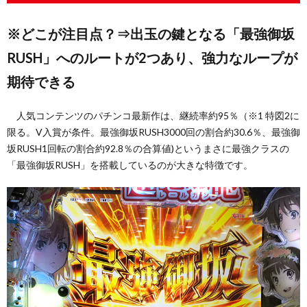
※どこが注目点？⇒出玉の鍵となる「最強御坂
い
RUSH」へのルートが2つあり、強力なループが
て
期待できる
（お
人気コンテンツのパチンコ最新作は、継続率約95％（※1 特図2に
限る。V入賞が条件。最強御坂RUSH3000回の割合約30.6％、最強御
問
坂RUSH1回転の割合約92.8％の合算値)というまさに最強クラスの
「最強御坂RUSH」を搭載しているのが大きな特徴です。
い
合
わ
せ）