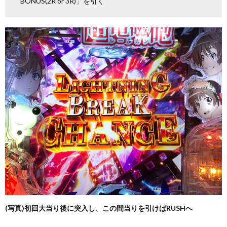
BONUS(2R or 3R)」を引く
(写真)初回大当り後に突入し、この間当りを引けばRUSHへ