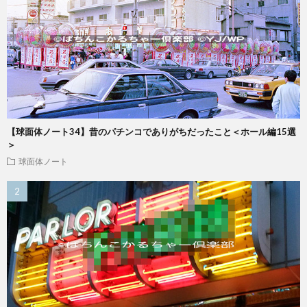
【球面体ノート34】昔のパチンコでありがちだったこと＜ホール編15選
＞
球面体ノート