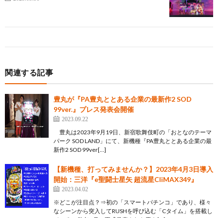
関連する記事
豊丸が『PA豊丸ととある企業の最新作2 SOD
99ver.』プレス発表会開催
2023.09.22
豊丸は2023年9月19日、新宿歌舞伎町の「おとなのテーマ
パーク SOD LAND」にて、新機種『PA豊丸ととある企業の最
新作2 SOD 99ver[…]
【新機種、打ってみませんか？】2023年4月3日導入
開始：三洋『e聖闘士星矢 超流星CliMAX349』
2023.04.02
※どこが注目点？⇒初の「スマートパチンコ」であり、様々
なシーンから突入してRUSHを呼び込む「Cタイム」を搭載し