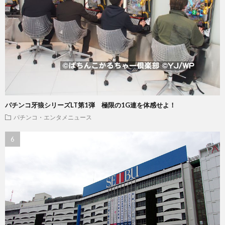
パチンコ牙狼シリーズLT第1弾 極限の1G連を体感せよ！
パチンコ・エンタメニュース