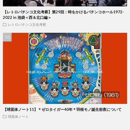
【レトロパチンコ文化考察】第29回：時をかけるパチンコホール1972-
2022 in 池袋＜西＆北口編＞
レトロパチンコ文化考察
【球面体ノート11】＊ゼロタイガー40年＊羽根モノ誕生前夜について
球面体ノート