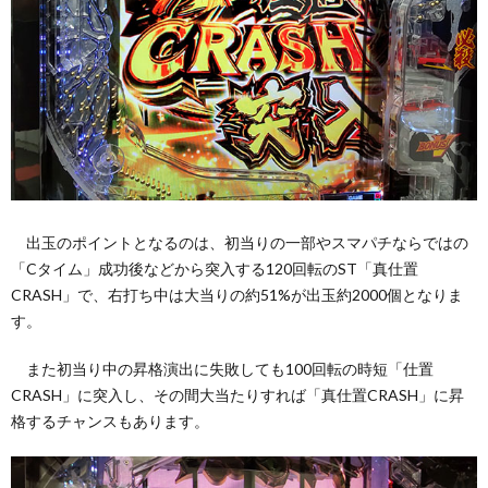
出玉のポイントとなるのは、初当りの一部やスマパチならではの
「Cタイム」成功後などから突入する120回転のST「真仕置
CRASH」で、右打ち中は大当りの約51%が出玉約2000個となりま
す。
また初当り中の昇格演出に失敗しても100回転の時短「仕置
CRASH」に突入し、その間大当たりすれば「真仕置CRASH」に昇
格するチャンスもあります。