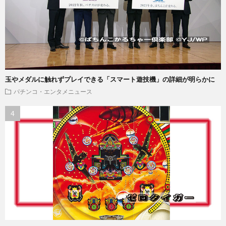
玉やメダルに触れずプレイできる「スマート遊技機」の詳細が明らかに
パチンコ・エンタメニュース