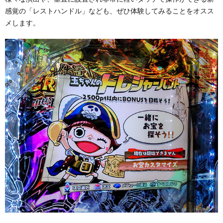
感覚の「レストハンドル」なども、ぜひ体験してみることをオスス
メします。