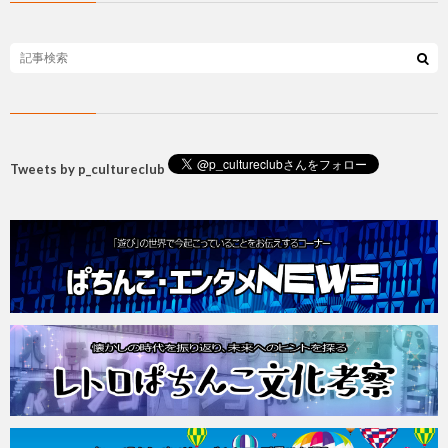
Tweets by p_cultureclub