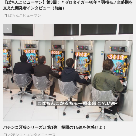
【ぱちんこヒューマン】第3回：＊ゼロタイガー40年＊羽根モノ全盛期を
支えた開発者インタビュー（前編）
ぱちんこヒューマン
パチンコ牙狼シリーズLT第1弾 極限の1G連を体感せよ！
パチンコ・エンタメニュース