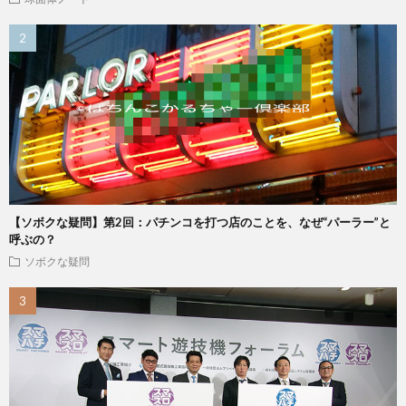
【ソボクな疑問】第2回：パチンコを打つ店のことを、なぜ“パーラー”と
呼ぶの？
ソボクな疑問