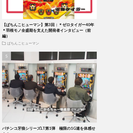
【ぱちんこヒューマン】第3回：＊ゼロタイガー40年
＊羽根モノ全盛期を支えた開発者インタビュー（前
編）
ぱちんこヒューマン
パチンコ牙狼シリーズLT第1弾 極限の1G連を体感せ