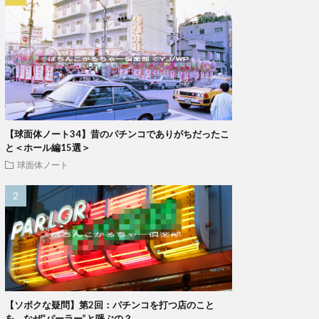
【球面体ノート34】昔のパチンコでありがちだったこ
と＜ホール編15選＞
球面体ノート
【ソボクな疑問】第2回：パチンコを打つ店のこと
を、なぜ“パーラー”と呼ぶの？