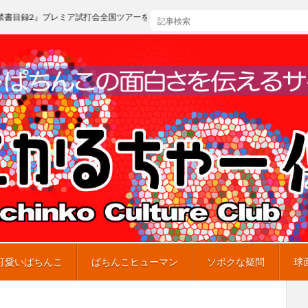
ア試打会全国ツアーを開催
可愛いぱちんこ
ぱちんこヒューマン
ソボクな疑問
球