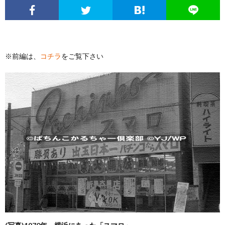
エ
パ
い
ち
ソ
ン
チ
ぱ
ん
ボ
球
※前編は、
コチラ
をご覧下さい
タ
ン
ち
こ
ク
面
こ
メ
コ
ん
ヒ
な
体
の
ニ
文
こ
ュ
疑
ノ
サ
ュ
化
ー
問
ー
イ
ー
考
マ
ト
ト
ス
察
ン
に
つ