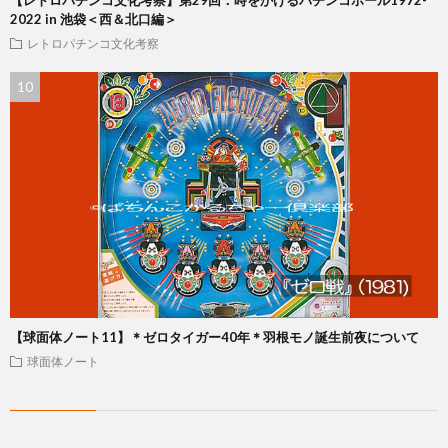
【レトロパチンコ文化考察】第29回：時をかけるパチンコホール1972-
2022 in 池袋＜西＆北口編＞
レトロパチンコ文化考察
【球面体ノート11】＊ゼロタイガー40年＊羽根モノ誕生前夜について
球面体ノート