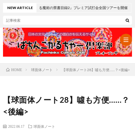
とある魔術の禁書目録2』プレミア試打会全国ツアーを開催
NEW ARTICLE
球面体ノート
【球面体ノート28】噓も方便……？<後編>
HOME
パ
チ
レ
【球面体ノート28】噓も方便……？
ン
ト
可
<後編>
コ・
ロ
愛
ぱ
2022.06.17
球面体ノート