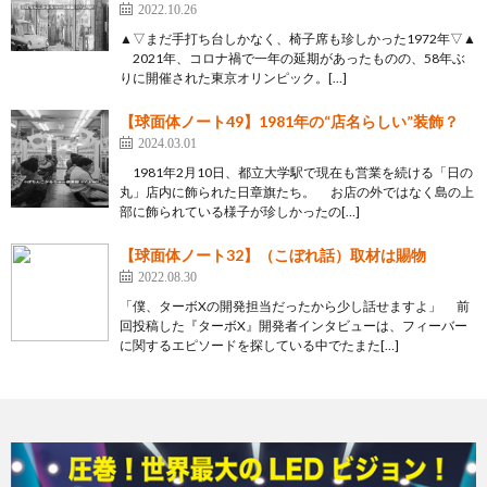
2022.10.26
▲▽まだ手打ち台しかなく、椅子席も珍しかった1972年▽▲
2021年、コロナ禍で一年の延期があったものの、58年ぶ
りに開催された東京オリンピック。[…]
【球面体ノート49】1981年の“店名らしい”装飾？
2024.03.01
1981年2月10日、都立大学駅で現在も営業を続ける「日の
丸」店内に飾られた日章旗たち。 お店の外ではなく島の上
部に飾られている様子が珍しかったの[…]
【球面体ノート32】（こぼれ話）取材は賜物
2022.08.30
「僕、ターボXの開発担当だったから少し話せますよ」 前
回投稿した『ターボX』開発者インタビューは、フィーバー
に関するエピソードを探している中でたまた[…]