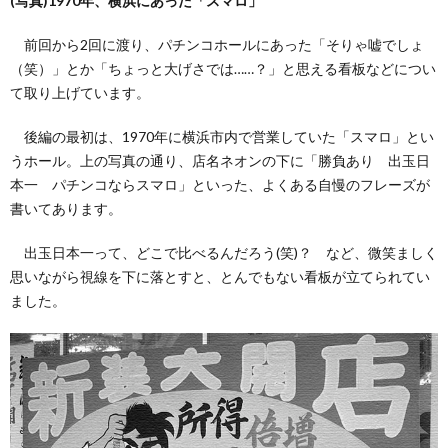
(写真)1970年、横浜にあった「スマロ」
前回から2回に渡り、パチンコホールにあった「そりゃ嘘でしょ
い
（笑）」とか「ちょっと大げさでは……？」と思える看板などについ
て取り上げています。
て
後編の最初は、1970年に横浜市内で営業していた「スマロ」とい
（お
うホール。上の写真の通り、店名ネオンの下に「勝負あり 出玉日
本一 パチンコならスマロ」といった、よくある自慢のフレーズが
書いてあります。
問
出玉日本一って、どこで比べるんだろう(笑)？ など、微笑ましく
い
思いながら視線を下に落とすと、とんでもない看板が立てられてい
ました。
合
わ
せ）