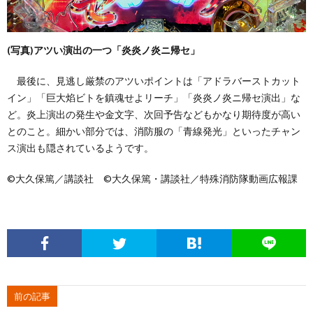
(写真)アツい演出の一つ「炎炎ノ炎ニ帰セ」
最後に、見逃し厳禁のアツいポイントは「アドラバーストカット
イン」「巨大焰ビトを鎮魂せよリーチ」「炎炎ノ炎ニ帰セ演出」な
ど。炎上演出の発生や金文字、次回予告などもかなり期待度が高い
とのこと。細かい部分では、消防服の「青線発光」といったチャン
ス演出も隠されているようです。
©大久保篤／講談社 ©大久保篤・講談社／特殊消防隊動画広報課
前の記事