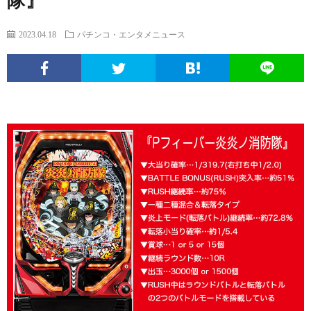
隊』
エ
パ
い
ち
ソ
2023.04.18
パチンコ・エンタメニュース
ン
チ
ぱ
ん
ボ
球
タ
ン
ち
こ
ク
面
こ
メ
コ
ん
ヒ
な
体
の
ニ
文
こ
ュ
疑
ノ
サ
ュ
化
ー
問
ー
イ
ー
考
マ
ト
ト
ス
察
ン
に
つ