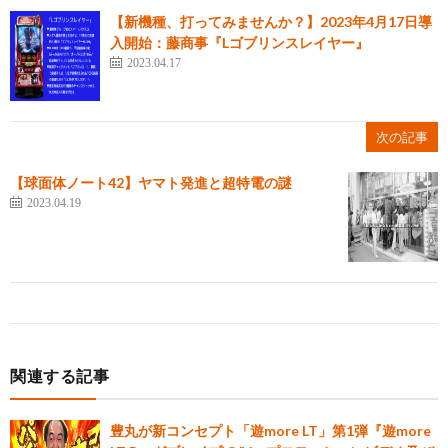
【新機種、打ってみませんか？】2023年4月17日導
入開始：藤商事『Lゴブリンスレイヤー』
2023.04.17
次の記事
【球面体ノート42】ヤマト発進と超特電の謎
2023.04.19
関連する記事
豊丸が新コンセプト「遊more LT」第1弾『遊more