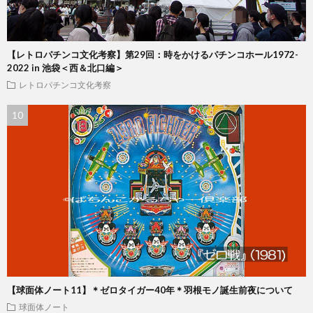
【レトロパチンコ文化考察】第29回：時をかけるパチンコホール1972-
2022 in 池袋＜西＆北口編＞
レトロパチンコ文化考察
【球面体ノート11】＊ゼロタイガー40年＊羽根モノ誕生前夜について
球面体ノート