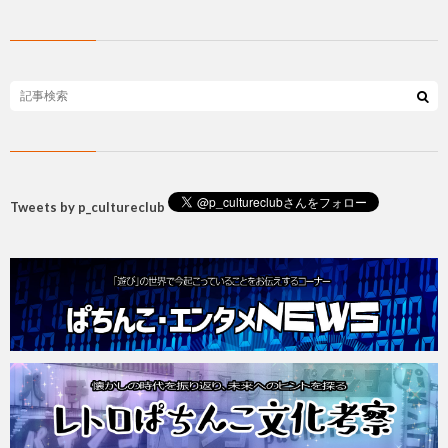
Tweets by p_cultureclub