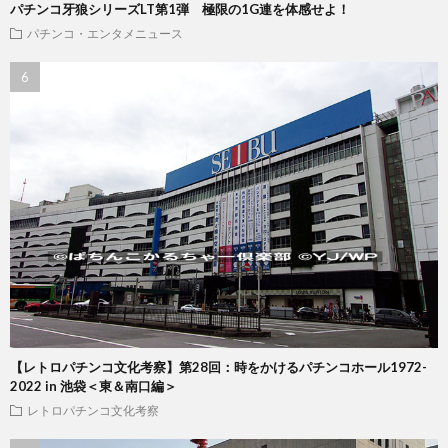
パチンコ牙狼シリーズLT第1弾 極限の1G連を体感せよ！
パチンコ・エンタメニュース
【レトロパチンコ文化考察】第28回：時をかけるパチンコホール1972-
2022 in 池袋＜東＆南口編＞
レトロパチンコ文化考察