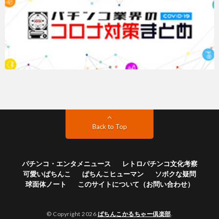
Back to Top
パチンコ・エンタメニュース
レトロパチンコ文化考察
可愛いぱちんこ
ぱちんこヒューマン
ソボクな疑問
球面体ノート
このサイトについて（お問い合わせ）
© Copyright 2026
ぱちんこかるちゃー倶楽部
.