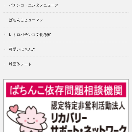
パチンコ・エンタメニュース
ぱちんこヒューマン
レトロパチンコ文化考察
可愛いぱちんこ
球面体ノート