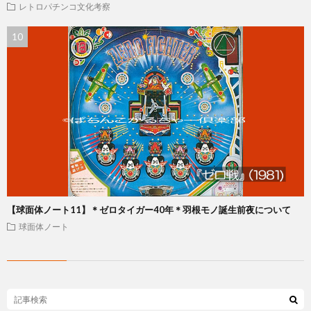
レトロパチンコ文化考察
【球面体ノート11】＊ゼロタイガー40年＊羽根モノ誕生前夜について
球面体ノート