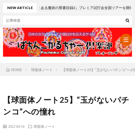
スロ とある魔術の禁書目録2』プレミア試打会全国ツアーを開催
NEW ARTICLE
球面体ノート
【球面体ノート25】“玉がないパチンコ”への
HOME
パ
チ
レ
【球面体ノート25】“玉がないパチ
ン
ト
可
ンコ”への憧れ
コ・
ロ
愛
ぱ
2022.04.14
球面体ノート