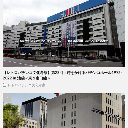
【レトロパチンコ文化考察】第28回：時をかけるパチンコホール1972-
2022 in 池袋＜東＆南口編＞
レトロパチンコ文化考察