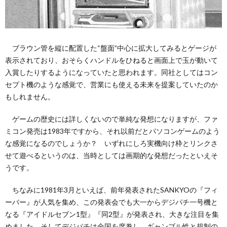
ブラウン管を縦に配置した“盤面”中心に拡大してみるとゲージが
表示されており、おそらくハンドルをひねると画面上で玉が動いて
入賞したりするようになっていたと思われます。同社としてはコン
セプト機のような感覚で、営業にも使える未来を提案していたのか
もしれません。
ゲームの歴史には詳しくないので単純な発想になりますが、ファ
ミコン発売は1983年ですから、それ以前だとパソコンゲームのよう
な感覚になるのでしょうか？ いずれにしろ実機向け枠とリンクさ
せて遊べるというのは、当時としては画期的な発想だったといえそ
うです。
ちなみに1981年3月といえば、前年発表されたSANKYOの『フィ
ーバー』が人気を集め、この発表会でも大一からデジパチ一号機と
なる『アイドルセブン1型』『同2型』が発表され、大きな注目を集
めました。そしてデジパチは全国を席巻し、ギャンブル性と規制の