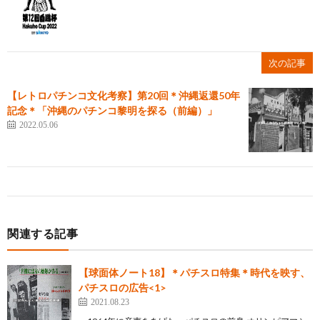
次の記事
【レトロパチンコ文化考察】第20回＊沖縄返還50年
記念＊「沖縄のパチンコ黎明を探る（前編）」
2022.05.06
関連する記事
【球面体ノート18】＊パチスロ特集＊時代を映す、
パチスロの広告<1>
2021.08.23