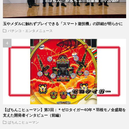
玉やメダルに触れずプレイできる「スマート遊技機」の詳細が明らかに
パチンコ・エンタメニュース
【ぱちんこヒューマン】第3回：＊ゼロタイガー40年＊羽根モノ全盛期を
支えた開発者インタビュー（前編）
ぱちんこヒューマン