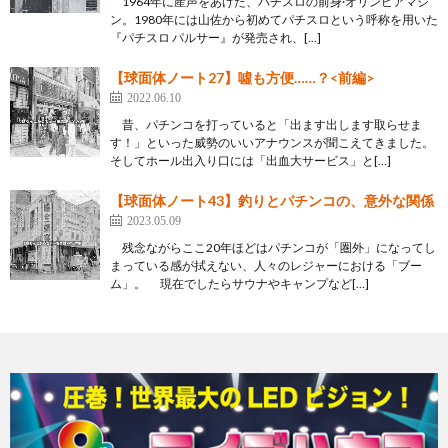
1964年に産声をあげた、パチスロの前身·オリンピアマシ
ン。1980年には山佐から初めてパチスロという呼称を用いた
『パチスロ パルサー』が発売され、[…]
【球面体ノート27】噓も方便……？<前編>
2022.06.10
昔、パチンコを打っていると「出ます出します取らせま
す！」といった威勢のいいアナウンスが聞こえてきました。
そしてホール出入り口には「出血大サービス」と[…]
【球面体ノート43】釣りとパチンコの、意外な関係
2023.05.09
残念ながらここ20年ほどはパチンコが「圏外」になってし
まっている感が拭えない、人々のレジャーにおける「ブー
ム」。 現在でしたらサウナやキャンプなど[…]