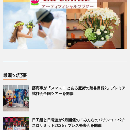
最新の記事
藤商事が『スマスロ とある魔術の禁書目録2』プレミア
試打会全国ツアーを開催
日工組と日電協が9月開催の「みんなのパチンコ・パチ
スロサミット2026」プレス発表会を開催