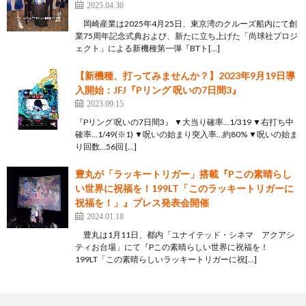
2025.04.30
岡崎産業は2025年4月25日、東京湾のクルーズ船内にて創
業75周年記念式典および、新たに立ち上げた「尚球社プロジ
ェクト」による新機種第一弾『BTト[…]
【新機種、打ってみませんか？】2023年9月19日導
入開始：JFJ『Pリング 呪いの7日間3』
2023.09.15
『Pリング 呪いの7日間3』 ▼大当り確率…1/319 ▼右打ち中
確率…1/49(※1) ▼呪いの始まり突入率…約80% ▼呪いの始ま
り回数…56回 […]
豊丸が「ラッキートリガー」搭載『Pこの素晴らし
い世界に祝福を！199LT「このラッキートリガーに
祝福を！」』プレス発表会開催
2024.01.18
豊丸は1月11日、都内「ユナイテッド・シネマ アクアシ
ティお台場」にて『Pこの素晴らしい世界に祝福を！
199LT「この素晴らしいラッキートリガーに祝[…]