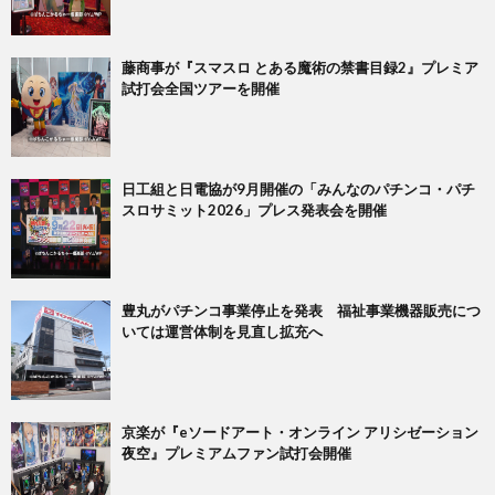
藤商事が『スマスロ とある魔術の禁書目録2』プレミア
試打会全国ツアーを開催
日工組と日電協が9月開催の「みんなのパチンコ・パチ
スロサミット2026」プレス発表会を開催
豊丸がパチンコ事業停止を発表 福祉事業機器販売につ
いては運営体制を見直し拡充へ
京楽が『eソードアート・オンライン アリシゼーション
夜空』プレミアムファン試打会開催