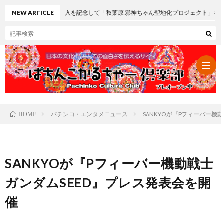
』導入を記念して「秋葉原 邪神ちゃん聖地化プロジェクト」を全面バックアップ
NEW ARTICLE
パチンコ・エンタメニュース
SANKYOが『Pフィーバー
HOME
パ
チ
レ
SANKYOが『Pフィーバー機動戦士
ン
ト
可
ガンダムSEED』プレス発表会を開
催
コ・
ロ
愛
ぱ