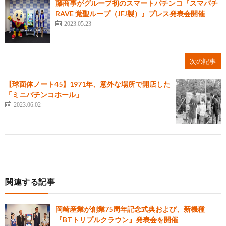
藤商事がグループ初のスマートパチンコ『スマパチ
RAVE 覚聖ループ（JFJ製）』プレス発表会開催
2023.05.23
次の記事
【球面体ノート45】1971年、意外な場所で開店した
「ミニパチンコホール」
2023.06.02
関連する記事
岡崎産業が創業75周年記念式典および、新機種
『BTトリプルクラウン』発表会を開催