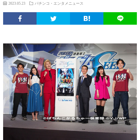
エ
パ
い
ち
ソ
2023.05.23
パチンコ・エンタメニュース
ン
チ
ぱ
ん
ボ
球
タ
ン
ち
こ
ク
面
こ
メ
コ
ん
ヒ
な
体
の
ニ
文
こ
ュ
疑
ノ
サ
ュ
化
ー
問
ー
イ
ー
考
マ
ト
ト
ス
察
ン
に
つ