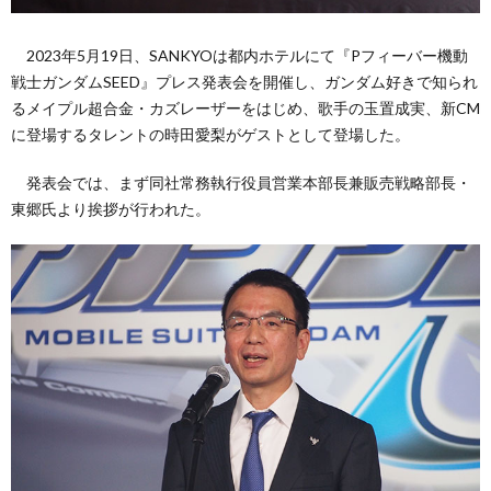
2023年5月19日、SANKYOは都内ホテルにて『Pフィーバー機動
い
戦士ガンダムSEED』プレス発表会を開催し、ガンダム好きで知られ
るメイプル超合金・カズレーザーをはじめ、歌手の玉置成実、新CM
て
に登場するタレントの時田愛梨がゲストとして登場した。
（お
発表会では、まず同社常務執行役員営業本部長兼販売戦略部長・
東郷氏より挨拶が行われた。
問
い
合
わ
せ）