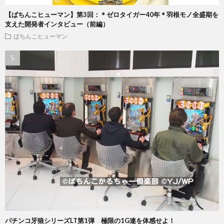
【ぱちんこヒューマン】第3回：＊ゼロタイガー40年＊羽根モノ全盛期を
支えた開発者インタビュー（前編）
ぱちんこヒューマン
パチンコ牙狼シリーズLT第1弾 極限の1G連を体感せよ！