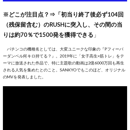
※どこが注目点？⇒「初当り終了後必ず104回
い
（残保留含む）のRUSHに突入し、その間の当
て
りは約70％で1500発を獲得できる
」
（お
パチンコの機種名としては、大変ユニークな印象の『Pフィーバ
ーダンベル何キロ持てる？』。2019年に「女子高生×筋トレ」をテ
問
ーマに放送された作品で、特に主題歌の動画は2億6000万回も再生
される人気を集めたとのこと。SANKYOでもこのほど、オリジナル
のMVを発表しました。
い
合
わ
せ）