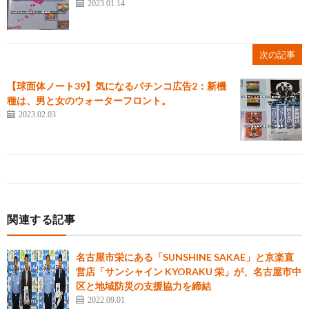
2023.01.14
次の記事
【球面体ノート39】気になるパチンコ広告2：新機
種は、男と女のウォーターフロント。
2023.02.03
関連する記事
名古屋市栄にある「SUNSHINE SAKAE」と京楽直
営店「サンシャイン KYORAKU 栄」が、名古屋市中
区と地域防災の支援協力を締結
2022.09.01