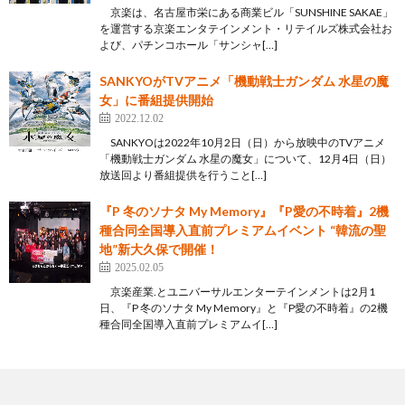
京楽は、名古屋市栄にある商業ビル「SUNSHINE SAKAE」
を運営する京楽エンタテインメント・リテイルズ株式会社お
よび、パチンコホール「サンシャ[…]
SANKYOがTVアニメ「機動戦士ガンダム 水星の魔
女」に番組提供開始
2022.12.02
SANKYOは2022年10月2日（日）から放映中のTVアニメ
「機動戦士ガンダム 水星の魔女」について、12月4日（日）
放送回より番組提供を行うこと[…]
『P 冬のソナタ My Memory』『P愛の不時着』2機
種合同全国導入直前プレミアムイベント “韓流の聖
地”新大久保で開催！
2025.02.05
京楽産業.とユニバーサルエンターテインメントは2月1
日、『P 冬のソナタ My Memory』と『P愛の不時着』の2機
種合同全国導入直前プレミアムイ[…]