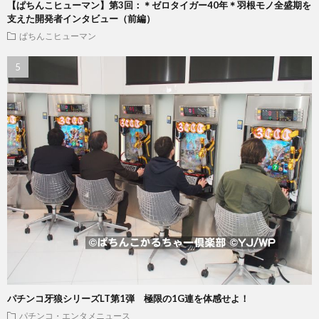
【ぱちんこヒューマン】第3回：＊ゼロタイガー40年＊羽根モノ全盛期を
支えた開発者インタビュー（前編）
ぱちんこヒューマン
パチンコ牙狼シリーズLT第1弾 極限の1G連を体感せよ！
パチンコ・エンタメニュース