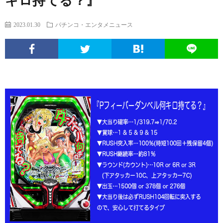
キロ持てる？』
エ
パ
い
ち
ソ
2023.01.30
パチンコ・エンタメニュース
ン
チ
ぱ
ん
ボ
球
タ
ン
ち
こ
ク
面
こ
メ
コ
ん
ヒ
な
体
の
ニ
文
こ
ュ
疑
ノ
サ
ュ
化
ー
問
ー
イ
ー
考
マ
ト
ト
ス
察
ン
に
つ