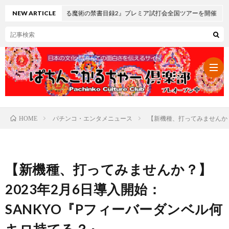
ある魔術の禁書目録2』プレミア試打会全国ツアーを開催
NEW ARTICLE
パチンコ・エンタメニュース
【新機種、打ってみませんか？
HOME
パ
チ
レ
【新機種、打ってみませんか？】
ン
ト
可
2023年2月6日導入開始：
SANKYO『Pフィーバーダンベル何
コ・
ロ
愛
ぱ