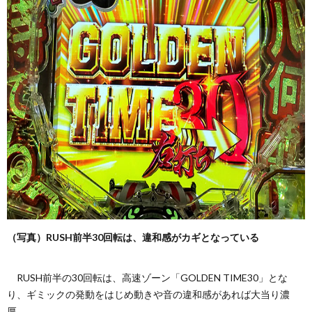
（写真）RUSH前半30回転は、違和感がカギとなっている
RUSH前半の30回転は、高速ゾーン「GOLDEN TIME30」とな
り、ギミックの発動をはじめ動きや音の違和感があれば大当り濃
厚。