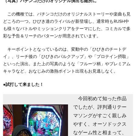
（写真）パチンコだけのオリジナル演出も随所に
この機種では、パチンコだけのオリジナルストーリーや楽曲も見
どころの一つ。ひびき達のライバルが新登場し、通常時もRUSH中
も様々なバトルやミッションクリアをテーマにした、コミカルで多
彩な予告＆リーチのパターンが用意されています。
キーポイントとなっているのは、変動中の「ひびきのチートデ
イ」、リーチ後の「ひびきのバルクアップ」や「プロテイン摂取」
といった演出。また上の写真のような「フルーツ柄」やプレミアム
キャラなど、おなじみの激熱ポイント出現もお見逃しなく。
●試打して来ました！
今回初めて知った作品
でしたが、評判通りテー
マソングがすごく親しみ
やすく、オーソドックス
なゲーム性と相まって、